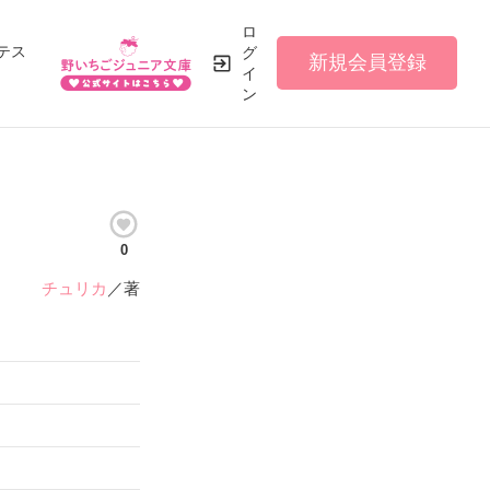
ロ
テス
グ
新規会員登録
イ
ン
0
チュリカ
／著