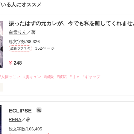
ている人にオススメ
振ったはずの元カレが、今でも私を離してくれま
白雪りん
／著
総文字数/88,326
352ページ
恋愛(ラブコメ)
248
#人懐っこい
#胸キュン
#溺愛
#嫉妬
#甘々
#ギャップ
ら、別れを選んだ。」

ECLIPSE
完
になるのが怖かった。

RENA
／著
学時代に大好きだった彼を自分から振った。

総文字数/166,405
ないと思っていたのに、
