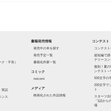
.｡.:. *:ﾟ✨.ﾟ･*..☆.｡.:*✨

てライバルも登場！？

れしたんだよ……悪いかよ」

光先輩は渡しませんから。」

ライバルの登場で大きく動き出す──。

書籍発売情報
コンテスト
て隣の席になったのは────

発売中の本を探す
コンテスト
発売予定一覧
超短編で謎
テリーコン
ーク・不良）
書籍化作家一覧
い髪色

復刻！夏の
ンテスト～
コミック
のピアス

500文字
noicomi
んて見せたことがなくてぶっきらぼう

200文字
メディア
ト
・実話
映画化された作品情報
スターツ出
ペンス
「1話から
た目のせいで学校中のみんなから

場
れている天地くんだった。
