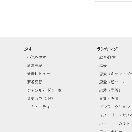
✨.ﾟ･*..☆.｡.:*✨.☆
そして光を巡っ
「瑠莉に一目惚
「貴方なんかに
再会した恋は、
探す
ランキング
クラス替えをし
小説を探す
総合/殿堂
新着完結
恋愛
新着レビュー
恋愛（キケン・ダ
金髪に近い明る
新着更新
恋愛（逆ハー）
片耳には琥珀色
ジャンル別小説一覧
恋愛（学園）
音楽コラボ小説
青春・友情
ほとんど笑顔な
コミュニティ
ノンフィクション
ミステリー・サス
そんな性格と見
ホラー・オカルト
“不良”と避けら
ファンタジー