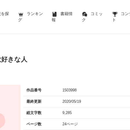
説を探
ランキン
書籍情
コミッ
コン
グ
報
ク
ト
大好きな人
作品番号
1503998
最終更新
2020/05/19
総文字数
9,285
ページ数
24ページ