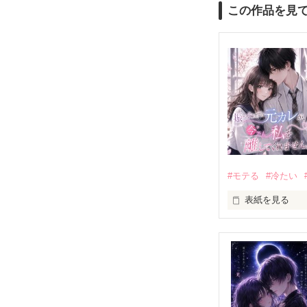
この作品を見
#モテる
#冷たい
表紙を見る
「好きだったか
モテる人を好き
だから私は、中
もう会うことは