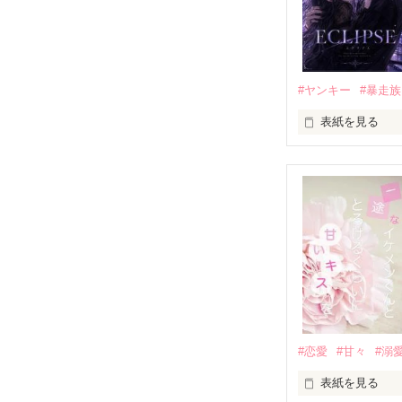
高校生になって
他の女の子には
私にだけ昔と変
#ヤンキー
#暴走族
表紙を見る
「澪ちゃん。」

表紙画像はAIで
それは止まって
✨.ﾟ･*..☆.｡.:*✨.☆
人見知りだけど
冴木澪-SaekiMio
×

基本女子に冷た
#恋愛
#甘々
#溺
篠宮光-Shinomiya
表紙を見る