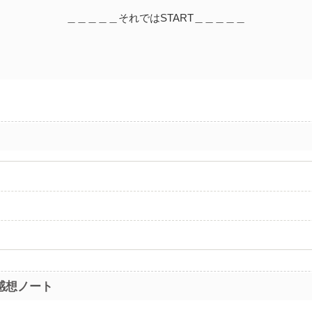
＿＿＿＿＿それではSTART＿＿＿＿＿
感想ノート