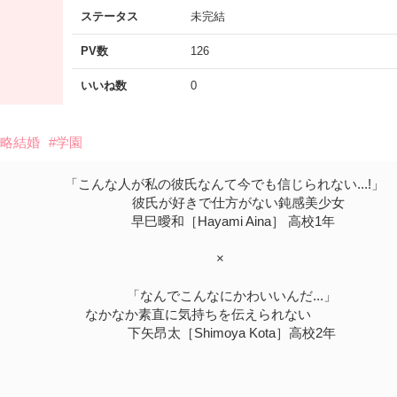
ステータス
未完結
PV数
126
いいね数
0
政略結婚
#学園
「こんな人が私の彼氏なんて今でも信じられない...!」
彼氏が好きで仕方がない鈍感美少女
早巳曖和［Hayami Aina］ 高校1年
×
「なんでこんなにかわいいんだ...」
なかなか素直に気持ちを伝えられない
下矢昂太［Shimoya Kota］高校2年