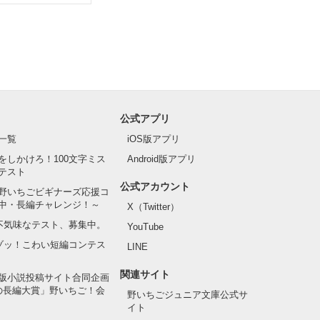
公式アプリ
一覧
iOS版アプリ
をしかけろ！100文字ミス
Android版アプリ
テスト
公式アカウント
野いちごビギナーズ応援コ
中・長編チャレンジ！～
X（Twitter）
の不気味なテスト、募集中。
YouTube
でゾッ！こわい短編コンテス
LINE
関連サイト
版小説投稿サイト合同企画
の長編大賞」野いちご！会
野いちごジュニア文庫公式サ
イト