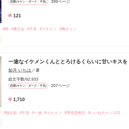
399ページ
恋愛(キケン・ダーク・不良)
再会した彼は、隣の学校で”王子様”と呼ばれる人気者になっていた。

121
冷たいのに

わらない笑顔を向けてくる。

#闇
#裏社会
#不良
#イケメン
#胸キュン
す
いた恋が再び動き始める合図──。

一途なイケメンくんととろけるくらいに甘いキス
作品を読む
.｡.:. *:ﾟ✨.ﾟ･*..☆.｡.:*✨

如月 いちは
／著
総文字数/92,933
優しい無自覚だけどモテる

207ページ


恋愛(キケン・ダーク・不良)
1,710
いのに澪にはわんこ男子になる

愛
#独占欲
#不良
#一途
#イケメン
#男性恐怖症
#いいねチャンス01
Hikaru
