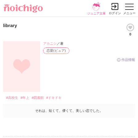
ログイン
メニュー
ジュニア文庫
library
0
アカニシ
／著
恋愛(ピュア)
作品情報
#高校生
#年上
#図書館
#ドキドキ
それは、短くて、儚くて、美しい恋でした。