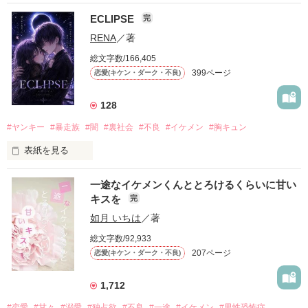
ECLIPSE
完
「好きだったから、別れを選んだ。」

RENA
／著
モテる人を好きになるのが怖かった。

総文字数/166,405
だから私は、中学時代に大好きだった彼を自分から振った。

399ページ
恋愛(キケン・ダーク・不良)
もう会うことはないと思っていたのに、

高校生になって再会した彼は、隣の学校で”王子様”と呼ばれる
128
人気者になっていた。

#ヤンキー
#暴走族
#闇
#裏社会
#不良
#イケメン
#胸キュン
表紙を見る
他の女の子には冷たいのに

私にだけ昔と変わらない笑顔を向けてくる。

表紙画像はAIです
一途なイケメンくんととろけるくらいに甘い
キスを
完
「澪ちゃん。」

如月 いちは
／著
作品を読む
それは止まっていた恋が再び動き始める合図──。

総文字数/92,933
207ページ
恋愛(キケン・ダーク・不良)
✨.ﾟ･*..☆.｡.:*✨.☆.｡.:. *:ﾟ✨.ﾟ･*..☆.｡.:*✨

1,712
人見知りだけど優しい無自覚だけどモテる

#恋愛
#甘々
#溺愛
#独占欲
#不良
#一途
#イケメン
#男性恐怖症