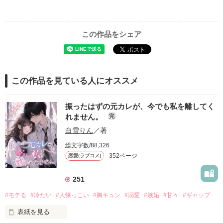
この作品をシェア
この作品を見ている人にオススメ
振ったはずの元カレが、今でも私を離してく
れません。
完
白雪りん
／著
総文字数/88,326
352ページ
恋愛(ラブコメ)
251
#モテる
#冷たい
#人懐っこい
#胸キュン
#溺愛
#嫉妬
#甘々
#ギャップ
表紙を見る