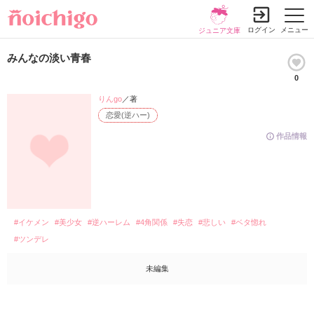
ログイン
メニュー
ジュニア文庫
みんなの淡い青春
0
りんgo
／著
恋愛(逆ハー)
作品情報
#イケメン
#美少女
#逆ハーレム
#4角関係
#失恋
#悲しい
#ベタ惚れ
#ツンデレ
未編集