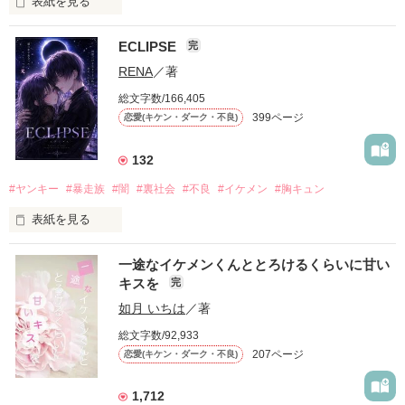
表紙を見る
ECLIPSE
完
「好きだったから、別れを選んだ。」

RENA
／著
モテる人を好きになるのが怖かった。

総文字数/166,405
だから私は、中学時代に大好きだった彼を自分から振った。

399ページ
恋愛(キケン・ダーク・不良)
もう会うことはないと思っていたのに、

高校生になって再会した彼は、隣の学校で”王子様”と呼ばれる
132
人気者になっていた。

#ヤンキー
#暴走族
#闇
#裏社会
#不良
#イケメン
#胸キュン
表紙を見る
他の女の子には冷たいのに

私にだけ昔と変わらない笑顔を向けてくる。

表紙画像はAIです
一途なイケメンくんととろけるくらいに甘い
キスを
完
「澪ちゃん。」

如月 いちは
／著
作品を読む
それは止まっていた恋が再び動き始める合図──。

総文字数/92,933
207ページ
恋愛(キケン・ダーク・不良)
✨.ﾟ･*..☆.｡.:*✨.☆.｡.:. *:ﾟ✨.ﾟ･*..☆.｡.:*✨

1,712