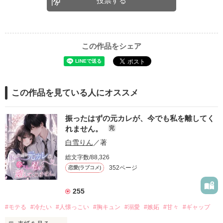
投票する
この作品をシェア
この作品を見ている人にオススメ
振ったはずの元カレが、今でも私を離してく
れません。
完
白雪りん
／著
総文字数/88,326
352ページ
恋愛(ラブコメ)
255
#モテる
#冷たい
#人懐っこい
#胸キュン
#溺愛
#嫉妬
#甘々
#ギャップ