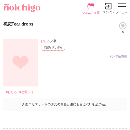
ログイン
メニュー
ジュニア文庫
初恋Tear drops
0
おしろ
／著
恋愛(その他)
作品情報
#おしろ
#恋愛(？)
外面エセエリートの少女の葛藤と誰にも言えない初恋の話。