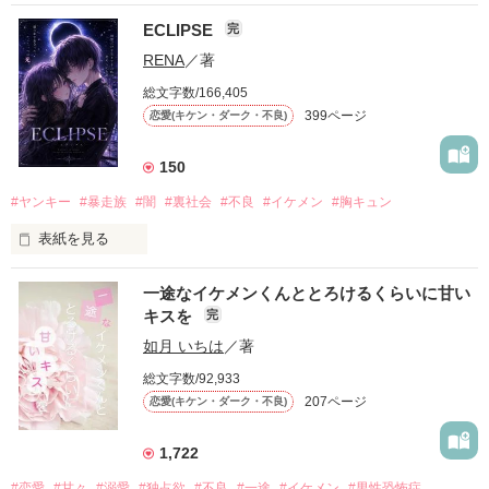
ECLIPSE
完
「好きだったから、別れを選んだ。」

RENA
／著
モテる人を好きになるのが怖かった。

総文字数/166,405
だから私は、中学時代に大好きだった彼を自分から振った。

399ページ
恋愛(キケン・ダーク・不良)
もう会うことはないと思っていたのに、

高校生になって再会した彼は、隣の学校で”王子様”と呼ばれる
150
人気者になっていた。

#ヤンキー
#暴走族
#闇
#裏社会
#不良
#イケメン
#胸キュン
表紙を見る
他の女の子には冷たいのに

私にだけ昔と変わらない笑顔を向けてくる。

表紙画像はAIです
一途なイケメンくんととろけるくらいに甘い
キスを
完
「澪ちゃん。」

如月 いちは
／著
作品を読む
それは止まっていた恋が再び動き始める合図──。

総文字数/92,933
207ページ
恋愛(キケン・ダーク・不良)
✨.ﾟ･*..☆.｡.:*✨.☆.｡.:. *:ﾟ✨.ﾟ･*..☆.｡.:*✨

1,722
人見知りだけど優しい無自覚だけどモテる

#恋愛
#甘々
#溺愛
#独占欲
#不良
#一途
#イケメン
#男性恐怖症