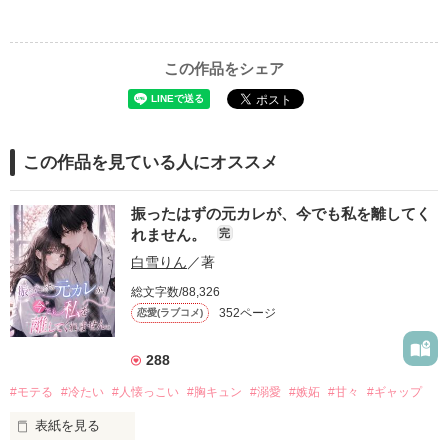
この作品をシェア
この作品を見ている人にオススメ
振ったはずの元カレが、今でも私を離してく
れません。
完
白雪りん
／著
総文字数/88,326
352ページ
恋愛(ラブコメ)
288
#モテる
#冷たい
#人懐っこい
#胸キュン
#溺愛
#嫉妬
#甘々
#ギャップ
表紙を見る