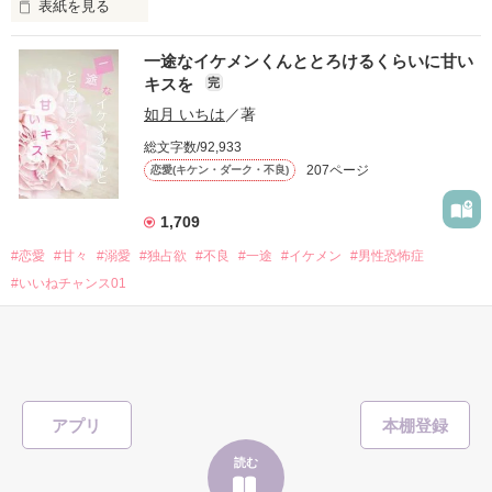
表紙を見る
他の女の子には冷たいのに

私にだけ昔と変わらない笑顔を向けてくる。

表紙画像はAIです
一途なイケメンくんととろけるくらいに甘い
キスを
完
「澪ちゃん。」

如月 いちは
／著
作品を読む
それは止まっていた恋が再び動き始める合図──。

総文字数/92,933
207ページ
恋愛(キケン・ダーク・不良)
✨.ﾟ･*..☆.｡.:*✨.☆.｡.:. *:ﾟ✨.ﾟ･*..☆.｡.:*✨

1,709
人見知りだけど優しい無自覚だけどモテる

#恋愛
#甘々
#溺愛
#独占欲
#不良
#一途
#イケメン
#男性恐怖症
冴木澪-SaekiMio

#いいねチャンス01
×

表紙を見る
基本女子に冷たいのに澪にはわんこ男子になる

篠宮光-ShinomiyaHikaru

「瑠莉に一目惚れしたんだよ……悪いかよ」

アプリ
✨.ﾟ･*..☆.｡.:*✨.☆.｡.:. *:ﾟ✨.ﾟ･*..☆.｡.:*✨

読む
そして光を巡ってライバルも登場！？
