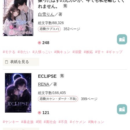
振ったはずの元カレが、今でも私を離してく
れません。
完
白雪りん
／著
総文字数/88,326
352ページ
恋愛(ラブコメ)
248
#モテる
#冷たい
#人懐っこい
#胸キュン
#溺愛
#嫉妬
#甘々
#ギャップ
表紙を見る
ECLIPSE
完
「好きだったから、別れを選んだ。」

RENA
／著
モテる人を好きになるのが怖かった。

総文字数/166,405
だから私は、中学時代に大好きだった彼を自分から振った。

399ページ
恋愛(キケン・ダーク・不良)
もう会うことはないと思っていたのに、

高校生になって再会した彼は、隣の学校で”王子様”と呼ばれる
121
人気者になっていた。

#ヤンキー
#暴走族
#闇
#裏社会
#不良
#イケメン
#胸キュン