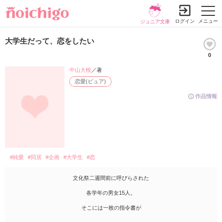
ログイン
メニュー
ジュニア文庫
大学生だって、恋をしたい
0
中山大根
／著
恋愛(ピュア)
作品情報
#純愛
#同居
#企画
#大学生
#恋
文化祭二週間前に呼びらされた
各学年の男女15人。
そこには一枚の指令書が