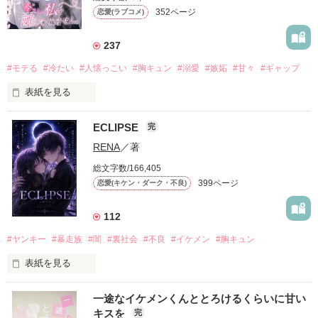
352ページ
恋愛(ラブコメ)
237
#モテる
#冷たい
#人懐っこい
#胸キュン
#溺愛
#嫉妬
#甘々
#ギャップ
表紙を見る
ECLIPSE
完
「好きだったから、別れを選んだ。」

RENA
／著
モテる人を好きになるのが怖かった。

総文字数/166,405
だから私は、中学時代に大好きだった彼を自分から振った。

399ページ
恋愛(キケン・ダーク・不良)
もう会うことはないと思っていたのに、

高校生になって再会した彼は、隣の学校で”王子様”と呼ばれる
112
人気者になっていた。

#ヤンキー
#暴走族
#闇
#裏社会
#不良
#イケメン
#胸キュン
表紙を見る
他の女の子には冷たいのに

私にだけ昔と変わらない笑顔を向けてくる。

表紙画像はAIです
一途なイケメンくんととろけるくらいに甘い
キスを
完