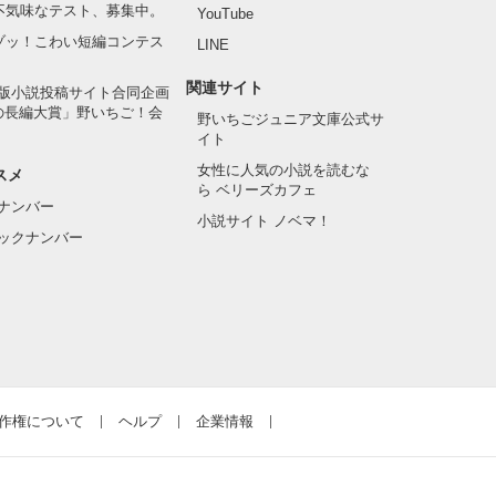
の不気味なテスト、募集中。
YouTube
でゾッ！こわい短編コンテス
LINE
関連サイト
版小説投稿サイト合同企画
の長編大賞」野いちご！会
野いちごジュニア文庫公式サ
イト
女性に人気の小説を読むな
スメ
ら ベリーズカフェ
ナンバー
小説サイト ノベマ！
ックナンバー
作権について
ヘルプ
企業情報