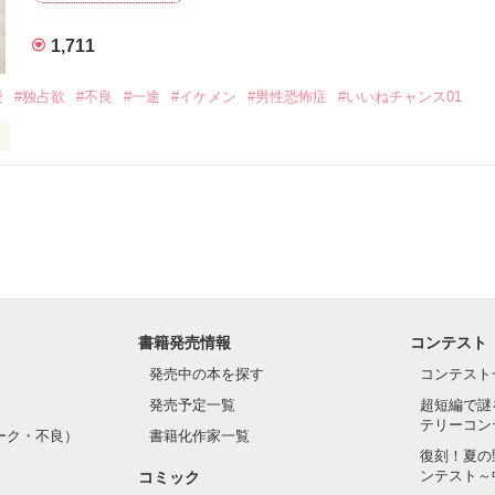
1,711
いのに澪にはわんこ男子になる

愛
#独占欲
#不良
#一途
#イケメン
#男性恐怖症
#いいねチャンス01
Hikaru

.｡.:. *:ﾟ✨.ﾟ･*..☆.｡.:*✨

てライバルも登場！？

れしたんだよ……悪いかよ」

光先輩は渡しませんから。」

ライバルの登場で大きく動き出す──。

書籍発売情報
コンテスト
て隣の席になったのは────

発売中の本を探す
コンテスト
発売予定一覧
超短編で謎
テリーコン
ーク・不良）
書籍化作家一覧
い髪色

復刻！夏の
ンテスト～
コミック
のピアス
