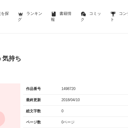
説を探
ランキン
書籍情
コミッ
コン
グ
報
ク
ト
う気持ち
作品番号
1498720
最終更新
2018/04/10
総文字数
0
ページ数
0ページ