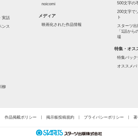
500文字
noicomi
んて見せたことがなくてぶっきらぼう

200文字
メディア
ト
・実話
映画化された作品情報
スターツ出
ペンス
「1話から
た目のせいで学校中のみんなから

場
れている天地くんだった。

作品を読む
特集・オス
特集バック
オススメバ
はいけない人だと思っていたのに

川柳
ら連絡して。すぐ助けに行く」

違って、私にはすごく優しい

作品掲載ポリシー
掲示板投稿規約
プライバシーポリシー
著
とってヒーローのような人だった。
