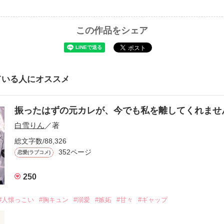
この作品をシェア
ている人にオススメ
振ったはずの元カレが、今でも私を離してくれま
白雪りん
／著
総文字数/88,326
352ページ
恋愛(ラブコメ)
250
#人懐っこい
#胸キュン
#溺愛
#嫉妬
#甘々
#ギャップ