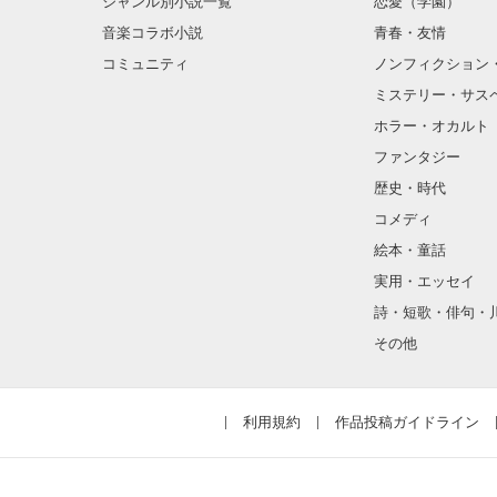
ジャンル別小説一覧
恋愛（学園）
音楽コラボ小説
青春・友情
ほとんど笑顔な
コミュニティ
ノンフィクション
ミステリー・サス
そんな性格と見
ホラー・オカルト
“不良”と避けら
ファンタジー
歴史・時代
コメディ
怖くて近づいて
絵本・童話
実用・エッセイ
詩・短歌・俳句・
「なんかあった
その他
噂や見た目とは
利用規約
作品投稿ガイドライン
天地くんは私に