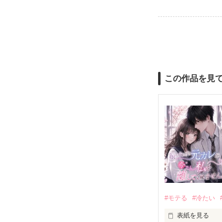
この作品を見
#モテる
#冷たい
表紙を見る