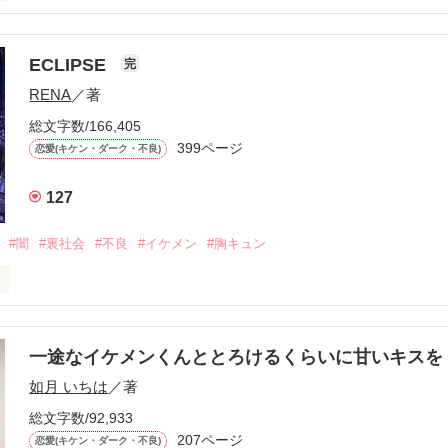
ら、別れを選んだ。」

ECLIPSE
完
になるのが怖かった。

RENA
／著
学時代に大好きだった彼を自分から振った。

総文字数/166,405
ないと思っていたのに、

399ページ
恋愛(キケン・ダーク・不良)
再会した彼は、隣の学校で”王子様”と呼ばれる人気者になっていた。

127
冷たいのに

わらない笑顔を向けてくる。

#闇
#裏社会
#不良
#イケメン
#胸キュン
す
いた恋が再び動き始める合図──。

一途なイケメンくんととろけるくらいに甘いキス
作品を読む
.｡.:. *:ﾟ✨.ﾟ･*..☆.｡.:*✨

如月 いちは
／著
総文字数/92,933
優しい無自覚だけどモテる

207ページ


恋愛(キケン・ダーク・不良)