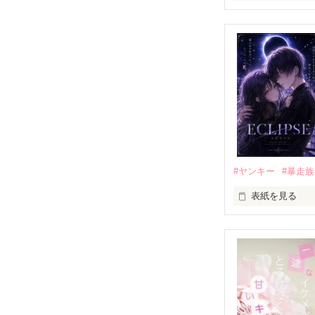
「好きだったか
モテる人を好き
だから私は、中
もう会うことは
高校生になって
他の女の子には
私にだけ昔と変
#ヤンキー
#暴走族
表紙を見る
「澪ちゃん。」

表紙画像はAIで
それは止まって
✨.ﾟ･*..☆.｡.:*✨.☆
人見知りだけど
冴木澪-SaekiMio