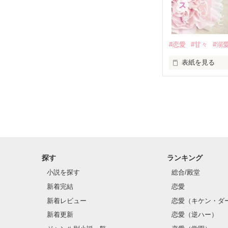
×

基本女子に冷た
#恋愛
#甘々
#溺
篠宮光-Shinomiya
表紙を見る
✨.ﾟ･*..☆.｡.:*✨.☆
そして光を巡っ
「瑠莉に一目惚
「貴方なんかに
再会した恋は、
探す
ランキング
クラス替えをし
小説を探す
総合/殿堂
新着完結
恋愛
新着レビュー
恋愛（キケン・ダ
金髪に近い明る
新着更新
恋愛（逆ハー）
片耳には琥珀色