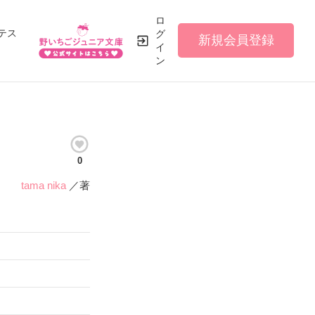
ロ
テス
グ
新規会員登録
イ
ン
0
tama nika
／著