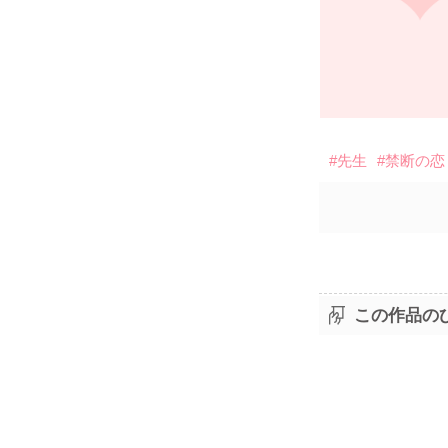
#先生
#禁断の恋
この作品の