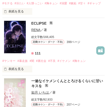
#モテる
#冷たい
#人懐っこい
#胸キュン
#溺愛
#嫉妬
#甘々
#ギャップ
表紙を見る
ECLIPSE
完
「好きだったから、別れを選んだ。」

RENA
／著
モテる人を好きになるのが怖かった。

総文字数/166,405
だから私は、中学時代に大好きだった彼を自分から振った。

399ページ
恋愛(キケン・ダーク・不良)
もう会うことはないと思っていたのに、

高校生になって再会した彼は、隣の学校で”王子様”と呼ばれる
111
人気者になっていた。

#ヤンキー
#暴走族
#闇
#裏社会
#不良
#イケメン
#胸キュン
表紙を見る
他の女の子には冷たいのに

私にだけ昔と変わらない笑顔を向けてくる。

表紙画像はAIです
一途なイケメンくんととろけるくらいに甘い
キスを
完
「澪ちゃん。」

如月 いちは
／著
作品を読む
それは止まっていた恋が再び動き始める合図──。

総文字数/92,933
207ページ
恋愛(キケン・ダーク・不良)