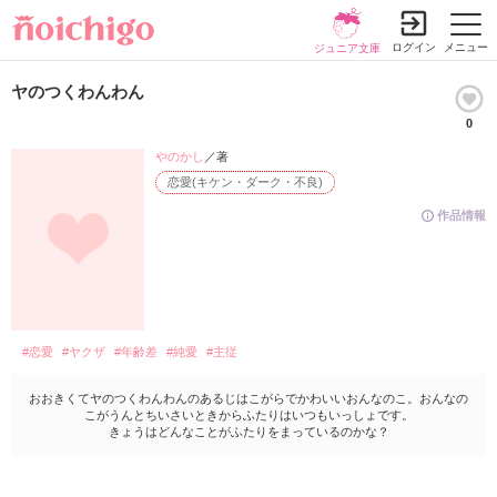
ログイン
メニュー
ジュニア文庫
ヤのつくわんわん
0
やのかし
／著
恋愛(キケン・ダーク・不良)
作品情報
#恋愛
#ヤクザ
#年齢差
#純愛
#主従
おおきくてヤのつくわんわんのあるじはこがらでかわいいおんなのこ。おんなの
こがうんとちいさいときからふたりはいつもいっしょです。
きょうはどんなことがふたりをまっているのかな？