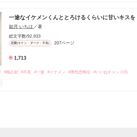
す
いた恋が再び動き始める合図──。

一途なイケメンくんととろけるくらいに甘いキス
作品を読む
.｡.:. *:ﾟ✨.ﾟ･*..☆.｡.:*✨

如月 いちは
／著
総文字数/92,933
優しい無自覚だけどモテる

207ページ


恋愛(キケン・ダーク・不良)
1,713
いのに澪にはわんこ男子になる

愛
#独占欲
#不良
#一途
#イケメン
#男性恐怖症
#いいねチャンス01
Hikaru

.｡.:. *:ﾟ✨.ﾟ･*..☆.｡.:*✨

てライバルも登場！？

れしたんだよ……悪いかよ」

光先輩は渡しませんから。」

ライバルの登場で大きく動き出す──。
