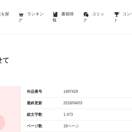
説を探
ランキン
書籍情
コミッ
コン
グ
報
ク
ト
せて
作品番号
1497429
最終更新
2018/04/03
総文字数
1,473
ページ数
18ページ