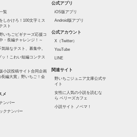
公式アプリ
一覧
iOS版アプリ
をしかけろ！100文字ミス
Android版アプリ
テスト
公式アカウント
野いちごビギナーズ応援コ
中・長編チャレンジ！～
X（Twitter）
の不気味なテスト、募集中。
YouTube
でゾッ！こわい短編コンテス
LINE
関連サイト
版小説投稿サイト合同企画
の長編大賞」野いちご！会
野いちごジュニア文庫公式サ
イト
女性に人気の小説を読むな
スメ
ら ベリーズカフェ
ナンバー
小説サイト ノベマ！
ックナンバー