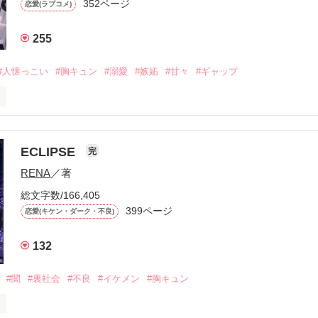
352ページ
恋愛(ラブコメ)
255
#人懐っこい
#胸キュン
#溺愛
#嫉妬
#甘々
#ギャップ
ら、別れを選んだ。」

ECLIPSE
完
になるのが怖かった。

RENA
／著
学時代に大好きだった彼を自分から振った。

総文字数/166,405
ないと思っていたのに、

399ページ
恋愛(キケン・ダーク・不良)
再会した彼は、隣の学校で”王子様”と呼ばれる人気者になっていた。

132
冷たいのに

わらない笑顔を向けてくる。

#闇
#裏社会
#不良
#イケメン
#胸キュン