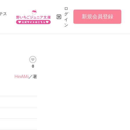
ロ
テス
グ
新規会員登録
イ
ン
0
HinAMi
／著