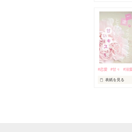
表紙画像はAIで
それは止まって
✨.ﾟ･*..☆.｡.:*✨.☆
人見知りだけど
冴木澪-SaekiMio
×

基本女子に冷た
#恋愛
#甘々
#溺
篠宮光-Shinomiya
表紙を見る
✨.ﾟ･*..☆.｡.:*✨.☆
そして光を巡っ
「瑠莉に一目惚
「貴方なんかに
再会した恋は、