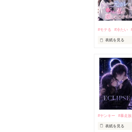
#モテる
#冷たい
表紙を見る
「好きだったか
モテる人を好き
だから私は、中
もう会うことは
高校生になって
他の女の子には
私にだけ昔と変
#ヤンキー
#暴走族
表紙を見る
「澪ちゃん。」
