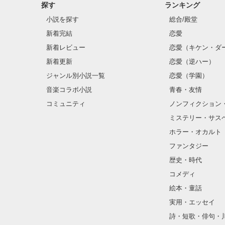
探す
ランキング
クラス替えをし
小説を探す
総合/殿堂
新着完結
恋愛
新着レビュー
恋愛（キケン・ダ
金髪に近い明る
新着更新
恋愛（逆ハー）
片耳には琥珀色
ジャンル別小説一覧
恋愛（学園）
音楽コラボ小説
青春・友情
ほとんど笑顔な
コミュニティ
ノンフィクション
ミステリー・サス
そんな性格と見
ホラー・オカルト
“不良”と避けら
ファンタジー
歴史・時代
コメディ
怖くて近づいて
絵本・童話
実用・エッセイ
詩・短歌・俳句・