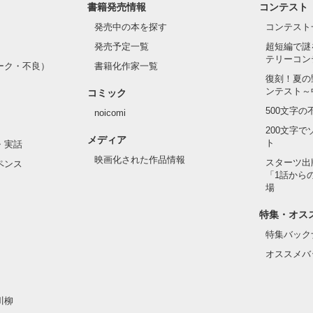
書籍発売情報
コンテスト
て隣の席になったのは────

発売中の本を探す
コンテスト
発売予定一覧
超短編で謎
テリーコン
ーク・不良）
書籍化作家一覧
い髪色

復刻！夏の
ンテスト～
コミック
のピアス

500文字
noicomi
んて見せたことがなくてぶっきらぼう

200文字
メディア
ト
・実話
映画化された作品情報
スターツ出
ペンス
「1話から
た目のせいで学校中のみんなから

場
れている天地くんだった。

作品を読む
特集・オス
特集バック
オススメバ
はいけない人だと思っていたのに

川柳