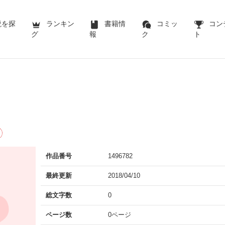
説を探
ランキン
書籍情
コミッ
コン
グ
報
ク
ト
作品番号
1496782
最終更新
2018/04/10
総文字数
0
ページ数
0ページ