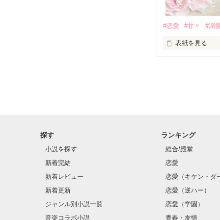
基本女子に冷た
#恋愛
#甘々
#溺
篠宮光-Shinomiya
表紙を見る
✨.ﾟ･*..☆.｡.:*✨.☆
そして光を巡っ
「瑠莉に一目惚
「貴方なんかに
再会した恋は、
探す
ランキング
クラス替えをし
小説を探す
総合/殿堂
新着完結
恋愛
新着レビュー
恋愛（キケン・ダ
金髪に近い明る
新着更新
恋愛（逆ハー）
片耳には琥珀色
ジャンル別小説一覧
恋愛（学園）
音楽コラボ小説
青春・友情
ほとんど笑顔な