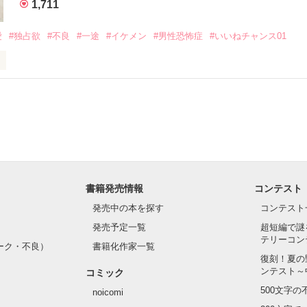
1,711
いのに澪にはわんこ男子になる

愛
#独占欲
#不良
#一途
#イケメン
#男性恐怖症
#いいねチャンス01
Hikaru

.｡.:. *:ﾟ✨.ﾟ･*..☆.｡.:*✨

てライバルも登場！？

れしたんだよ……悪いかよ」

光先輩は渡しませんから。」

ライバルの登場で大きく動き出す──。

書籍発売情報
コンテスト
て隣の席になったのは────

発売中の本を探す
コンテスト
発売予定一覧
超短編で謎
テリーコン
ーク・不良）
書籍化作家一覧
い髪色

復刻！夏の
ンテスト～
コミック
のピアス

500文字
noicomi
んて見せたことがなくてぶっきらぼう
