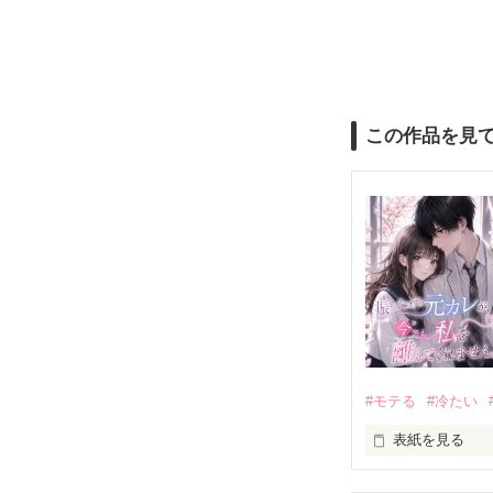
この作品を見
#モテる
#冷たい
表紙を見る