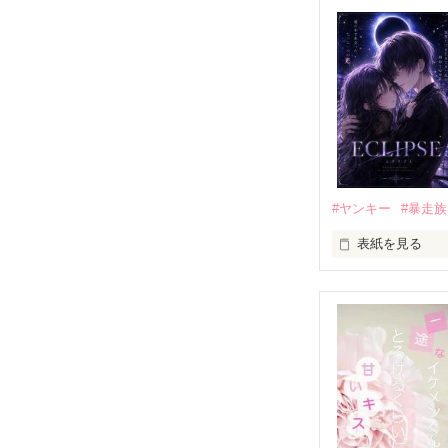
「好きだったか
モテる人を好き
だから私は、中
もう会うことは
高校生になって
他の女の子には
私にだけ昔と変
#ヤンキー
#暴走族
表紙を見る
「澪ちゃん。」

表紙画像はAIで
それは止まって
✨.ﾟ･*..☆.｡.:*✨.☆
人見知りだけど
冴木澪-SaekiMio
×
