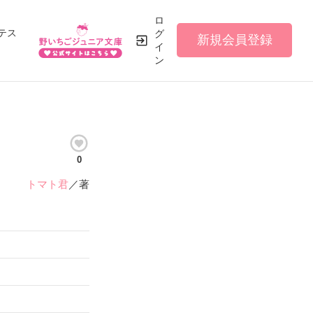
ロ
テス
グ
新規会員登録
イ
ン
0
トマト君
／著