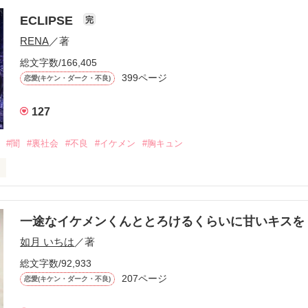
ら、別れを選んだ。」

ECLIPSE
完
になるのが怖かった。

RENA
／著
学時代に大好きだった彼を自分から振った。

総文字数/166,405
ないと思っていたのに、

399ページ
恋愛(キケン・ダーク・不良)
再会した彼は、隣の学校で”王子様”と呼ばれる人気者になっていた。

127
冷たいのに

わらない笑顔を向けてくる。

#闇
#裏社会
#不良
#イケメン
#胸キュン
す
いた恋が再び動き始める合図──。

一途なイケメンくんととろけるくらいに甘いキス
作品を読む
.｡.:. *:ﾟ✨.ﾟ･*..☆.｡.:*✨

如月 いちは
／著
総文字数/92,933
優しい無自覚だけどモテる

207ページ


恋愛(キケン・ダーク・不良)