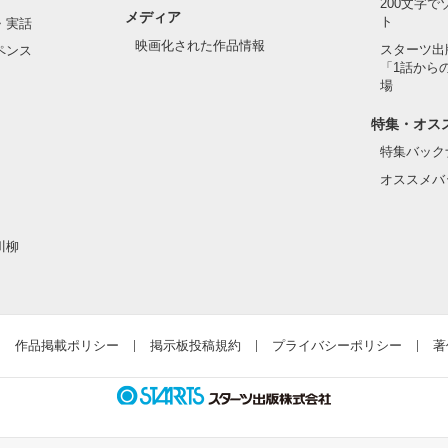
200文字
メディア
ト
・実話
映画化された作品情報
スターツ出
ペンス
「1話から
た目のせいで学校中のみんなから

場
れている天地くんだった。

作品を読む
特集・オス
特集バック
オススメバ
はいけない人だと思っていたのに

川柳
ら連絡して。すぐ助けに行く」

違って、私にはすごく優しい

作品掲載ポリシー
掲示板投稿規約
プライバシーポリシー
著
とってヒーローのような人だった。
