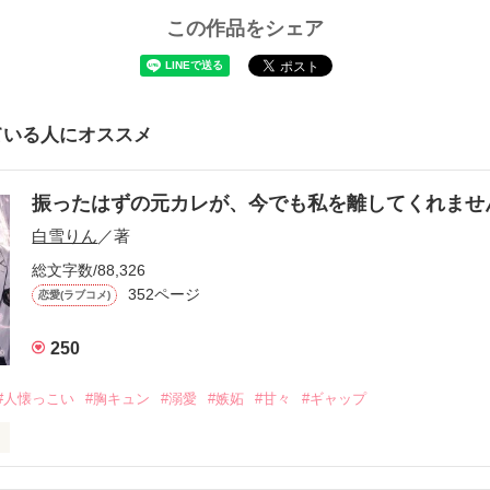
この作品をシェア
ている人にオススメ
振ったはずの元カレが、今でも私を離してくれま
白雪りん
／著
総文字数/88,326
352ページ
恋愛(ラブコメ)
250
#人懐っこい
#胸キュン
#溺愛
#嫉妬
#甘々
#ギャップ