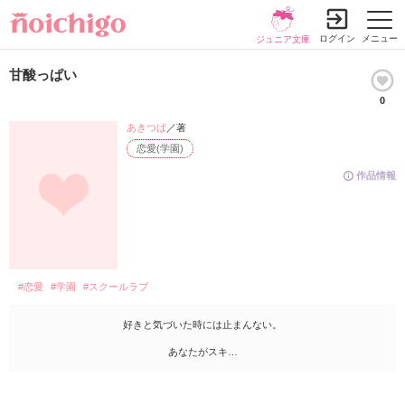
ログイン
メニュー
ジュニア文庫
甘酸っぱい
0
あきつば
／著
恋愛(学園)
作品情報
#恋愛
#学園
#スクールラブ
好きと気づいた時には止まんない。
あなたがスキ…