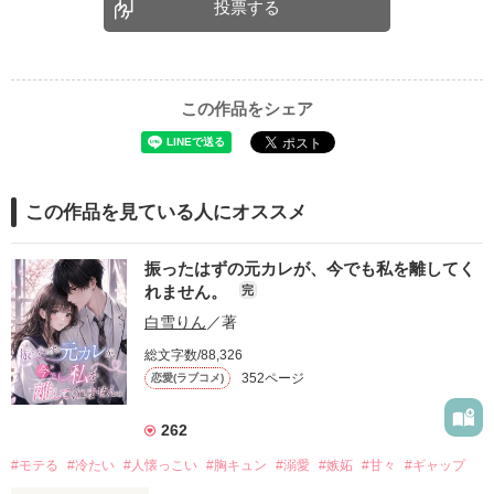
投票する
この作品をシェア
この作品を見ている人にオススメ
振ったはずの元カレが、今でも私を離してく
れません。
完
白雪りん
／著
総文字数/88,326
352ページ
恋愛(ラブコメ)
262
#モテる
#冷たい
#人懐っこい
#胸キュン
#溺愛
#嫉妬
#甘々
#ギャップ