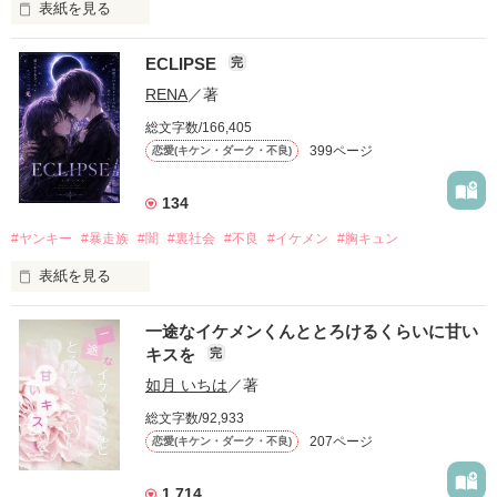
表紙を見る
ECLIPSE
完
「好きだったから、別れを選んだ。」

RENA
／著
モテる人を好きになるのが怖かった。

総文字数/166,405
だから私は、中学時代に大好きだった彼を自分から振った。

399ページ
恋愛(キケン・ダーク・不良)
もう会うことはないと思っていたのに、

高校生になって再会した彼は、隣の学校で”王子様”と呼ばれる
134
人気者になっていた。

#ヤンキー
#暴走族
#闇
#裏社会
#不良
#イケメン
#胸キュン
表紙を見る
他の女の子には冷たいのに

私にだけ昔と変わらない笑顔を向けてくる。

表紙画像はAIです
一途なイケメンくんととろけるくらいに甘い
キスを
完
「澪ちゃん。」

如月 いちは
／著
作品を読む
それは止まっていた恋が再び動き始める合図──。

総文字数/92,933
207ページ
恋愛(キケン・ダーク・不良)
✨.ﾟ･*..☆.｡.:*✨.☆.｡.:. *:ﾟ✨.ﾟ･*..☆.｡.:*✨

1,714