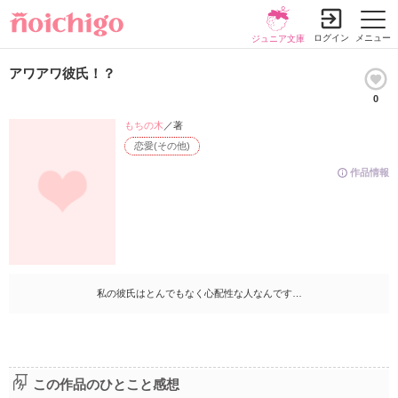
ログイン
メニュー
ジュニア文庫
アワアワ彼氏！？
0
もちの木
／著
恋愛(その他)
作品情報
私の彼氏はとんでもなく心配性な人なんです…
この作品のひとこと感想