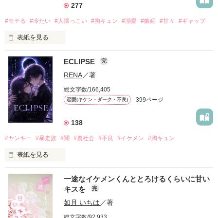
277
#モテる
#冷たい
#人懐っこい
#胸キュン
#溺愛
#嫉妬
#甘々
#ギャップ
表紙を見る
ECLIPSE
完
「好きだったから、別れを選んだ。」

RENA
／著
モテる人を好きになるのが怖かった。

総文字数/166,405
だから私は、中学時代に大好きだった彼を自分から振った。

399ページ
恋愛(キケン・ダーク・不良)
もう会うことはないと思っていたのに、

高校生になって再会した彼は、隣の学校で”王子様”と呼ばれる
138
人気者になっていた。

#ヤンキー
#暴走族
#闇
#裏社会
#不良
#イケメン
#胸キュン
表紙を見る
他の女の子には冷たいのに

私にだけ昔と変わらない笑顔を向けてくる。

表紙画像はAIです
一途なイケメンくんととろけるくらいに甘い
キスを
完
「澪ちゃん。」

如月 いちは
／著
作品を読む
それは止まっていた恋が再び動き始める合図──。

総文字数/92,933