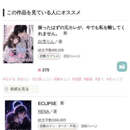
この作品を見ている人にオススメ
振ったはずの元カレが、今でも私を離してく
れません。
完
白雪りん
／著
総文字数/88,326
352ページ
恋愛(ラブコメ)
275
#モテる
#冷たい
#人懐っこい
#胸キュン
#溺愛
#嫉妬
#甘々
#ギャップ
表紙を見る
ECLIPSE
完
「好きだったから、別れを選んだ。」

RENA
／著
モテる人を好きになるのが怖かった。

総文字数/166,405
だから私は、中学時代に大好きだった彼を自分から振った。

399ページ
恋愛(キケン・ダーク・不良)