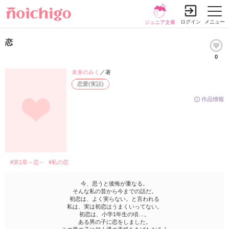
ログイン
メニュー
ジュニア文庫
恋
0
未来のみく
／著
恋愛(実話)
作品情報
#第1章～恋～
#私の恋
今、思うと後悔が重なる。
そんな私の昔から今までの話だ。
初恋は、よく実らない。と言われる
私は、実は初恋はうまくいってない。
初恋は、小学1年生の頃…。
ある男の子に恋をしました。