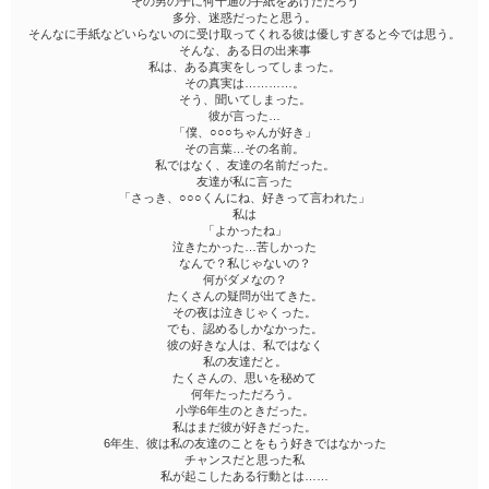
その男の子に何十通の手紙をあげただろう
多分、迷惑だったと思う。
そんなに手紙などいらないのに受け取ってくれる彼は優しすぎると今では思う。
そんな、ある日の出来事
私は、ある真実をしってしまった。
その真実は…………。
そう、聞いてしまった。
彼が言った…
「僕、○○○ちゃんが好き」
その言葉…その名前。
私ではなく、友達の名前だった。
友達が私に言った
「さっき、○○○くんにね、好きって言われた」
私は
「よかったね」
泣きたかった…苦しかった
なんで？私じゃないの？
何がダメなの？
たくさんの疑問が出てきた。
その夜は泣きじゃくった。
でも、認めるしかなかった。
彼の好きな人は、私ではなく
私の友達だと。
たくさんの、思いを秘めて
何年たっただろう。
小学6年生のときだった。
私はまだ彼が好きだった。
6年生、彼は私の友達のことをもう好きではなかった
チャンスだと思った私
私が起こしたある行動とは……