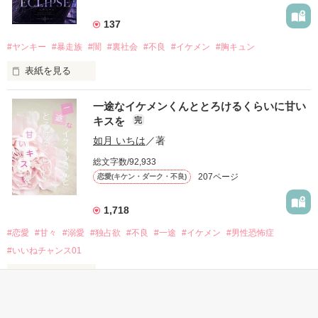
もう会うことはないと思っていたのに、

高校生になって再会した彼は、隣の学校で”王子様”と呼ばれる
137
人気者になっていた。

#ヤンキー
#暴走族
#闇
#裏社会
#不良
#イケメン
#胸キュン
表紙を見る
他の女の子には冷たいのに

私にだけ昔と変わらない笑顔を向けてくる。

表紙画像はAIです
一途なイケメンくんととろけるくらいに甘い
キスを
完
「澪ちゃん。」

如月 いちは
／著
作品を読む
それは止まっていた恋が再び動き始める合図──。

総文字数/92,933
207ページ
恋愛(キケン・ダーク・不良)
✨.ﾟ･*..☆.｡.:*✨.☆.｡.:. *:ﾟ✨.ﾟ･*..☆.｡.:*✨

1,718
人見知りだけど優しい無自覚だけどモテる

#恋愛
#甘々
#溺愛
#独占欲
#不良
#一途
#イケメン
#男性恐怖症
冴木澪-SaekiMio

#いいねチャンス01
×

表紙を見る
基本女子に冷たいのに澪にはわんこ男子になる

篠宮光-ShinomiyaHikaru
