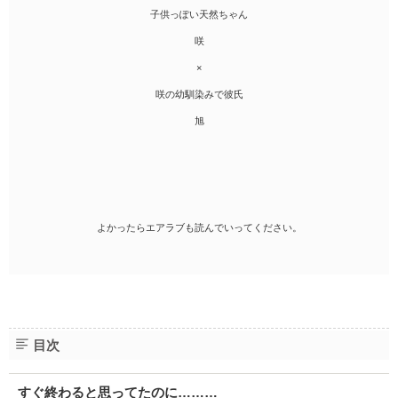
子供っぽい天然ちゃん
咲
×
咲の幼馴染みで彼氏
旭
よかったらエアラブも読んでいってください。
目次
すぐ終わると思ってたのに………