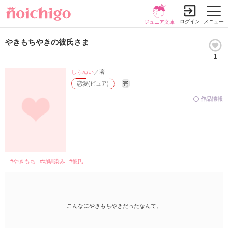
ログイン
メニュー
ジュニア文庫
やきもちやきの彼氏さま
1
しらぬい
／著
恋愛(ピュア)
完
作品情報
#やきもち
#幼馴染み
#彼氏
こんなにやきもちやきだったなんて。