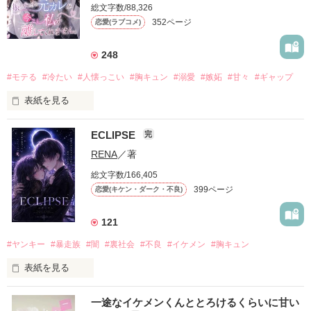
総文字数/88,326
352ページ
恋愛(ラブコメ)
248
#モテる
#冷たい
#人懐っこい
#胸キュン
#溺愛
#嫉妬
#甘々
#ギャップ
表紙を見る
ECLIPSE
完
「好きだったから、別れを選んだ。」

RENA
／著
モテる人を好きになるのが怖かった。

総文字数/166,405
だから私は、中学時代に大好きだった彼を自分から振った。

399ページ
恋愛(キケン・ダーク・不良)
もう会うことはないと思っていたのに、

高校生になって再会した彼は、隣の学校で”王子様”と呼ばれる
121
人気者になっていた。

#ヤンキー
#暴走族
#闇
#裏社会
#不良
#イケメン
#胸キュン
表紙を見る
他の女の子には冷たいのに

私にだけ昔と変わらない笑顔を向けてくる。

表紙画像はAIです
一途なイケメンくんととろけるくらいに甘い