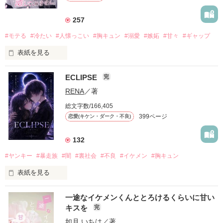
257
#モテる
#冷たい
#人懐っこい
#胸キュン
#溺愛
#嫉妬
#甘々
#ギャップ
表紙を見る
ECLIPSE
完
「好きだったから、別れを選んだ。」

RENA
／著
モテる人を好きになるのが怖かった。

総文字数/166,405
だから私は、中学時代に大好きだった彼を自分から振った。

399ページ
恋愛(キケン・ダーク・不良)
もう会うことはないと思っていたのに、

高校生になって再会した彼は、隣の学校で”王子様”と呼ばれる
132
人気者になっていた。

#ヤンキー
#暴走族
#闇
#裏社会
#不良
#イケメン
#胸キュン
表紙を見る
他の女の子には冷たいのに

私にだけ昔と変わらない笑顔を向けてくる。

表紙画像はAIです
一途なイケメンくんととろけるくらいに甘い
キスを
完
「澪ちゃん。」

如月 いちは
／著