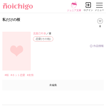
ログイン
メニュー
ジュニア文庫
私だけの桜
0
流葉己叶奈
／著
恋愛(その他)
作品情報
#桜
#ネット恋愛
#友情
未編集