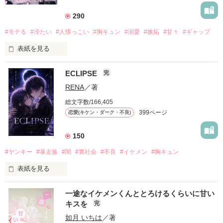
290
#モテる
#冷たい
#人懐っこい
#胸キュン
#溺愛
#嫉妬
#甘々
#ギャップ
表紙を見る
ECLIPSE
完
「好きだったから、別れを選んだ。」

RENA
／著
モテる人を好きになるのが怖かった。

総文字数/166,405
だから私は、中学時代に大好きだった彼を自分から振った。

399ページ
恋愛(キケン・ダーク・不良)
もう会うことはないと思っていたのに、

高校生になって再会した彼は、隣の学校で”王子様”と呼ばれる
150
人気者になっていた。

#ヤンキー
#暴走族
#闇
#裏社会
#不良
#イケメン
#胸キュン
表紙を見る
他の女の子には冷たいのに

私にだけ昔と変わらない笑顔を向けてくる。

表紙画像はAIです
一途なイケメンくんととろけるくらいに甘い
キスを
完
「澪ちゃん。」

如月 いちは
／著
作品を読む