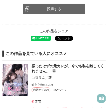
投票する
この作品をシェア
この作品を見ている人にオススメ
振ったはずの元カレが、今でも私を離してく
れません。
完
白雪りん
／著
総文字数/88,326
352ページ
恋愛(ラブコメ)
272