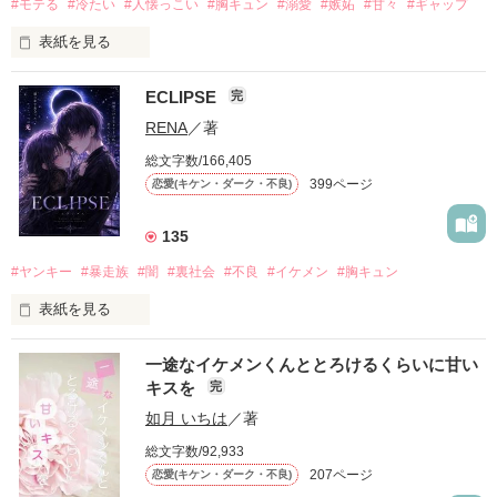
#モテる
#冷たい
#人懐っこい
#胸キュン
#溺愛
#嫉妬
#甘々
#ギャップ
表紙を見る
ECLIPSE
完
「好きだったから、別れを選んだ。」

RENA
／著
モテる人を好きになるのが怖かった。

総文字数/166,405
だから私は、中学時代に大好きだった彼を自分から振った。

399ページ
恋愛(キケン・ダーク・不良)
もう会うことはないと思っていたのに、

高校生になって再会した彼は、隣の学校で”王子様”と呼ばれる
135
人気者になっていた。

#ヤンキー
#暴走族
#闇
#裏社会
#不良
#イケメン
#胸キュン
表紙を見る
他の女の子には冷たいのに

私にだけ昔と変わらない笑顔を向けてくる。

表紙画像はAIです
一途なイケメンくんととろけるくらいに甘い
キスを
完
「澪ちゃん。」

如月 いちは
／著
作品を読む
それは止まっていた恋が再び動き始める合図──。

総文字数/92,933
207ページ
恋愛(キケン・ダーク・不良)