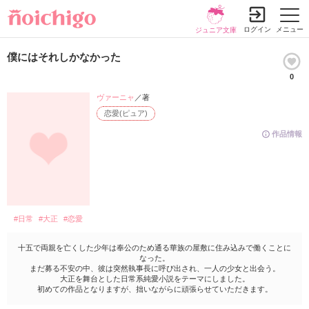
ログイン
メニュー
ジュニア文庫
僕にはそれしかなかった
0
ヴァーニャ
／著
恋愛(ピュア)
作品情報
#日常
#大正
#恋愛
十五で両親を亡くした少年は奉公のため通る華族の屋敷に住み込みで働くことに
なった。
まだ募る不安の中、彼は突然執事長に呼び出され、一人の少女と出会う。
大正を舞台とした日常系純愛小説をテーマにしました。
初めての作品となりますが、拙いながらに頑張らせていただきます。