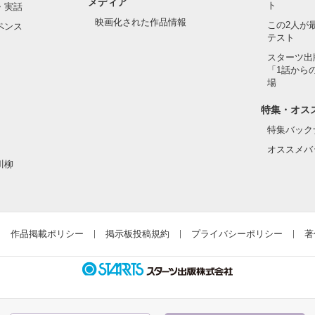
メディア
ほしくないから…      

ト
・実話
映画化された作品情報
この2人が
ペンス
テスト
んでもらえたら嬉しいです☆              

スターツ出
「1話から
場
わっていたのかな……

特集・オス
作品を読む
特集バック
オススメバ
□

川柳
が交差する

□

作品掲載ポリシー
掲示板投稿規約
プライバシーポリシー
著
作品を読む