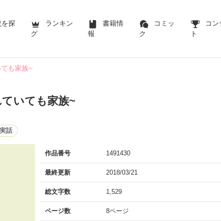
説を探
ランキン
書籍情
コミッ
コン
グ
報
ク
ト
ていても家族~
~離れていても家族~
実話
作品番号
1491430
最終更新
2018/03/21
総文字数
1,529
ページ数
8ページ