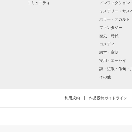
私みたいに後悔して
コミュニティ
ノンフィクション
ミステリー・サス
もしも素直に

ホラー・オカルト
１人でも多くの人に読
『好き』

ファンタジー
と伝えていたら

歴史・時代
私達の関係は変
コメディ
絵本・童話
実用・エッセイ
□■*:;;;:*■□*:;;;:*■
詩・短歌・俳句・
それぞれの想い
切ない片想い

その他
□■*:;;;:*■□*:;;;:*■
利用規約
作品投稿ガイドライン