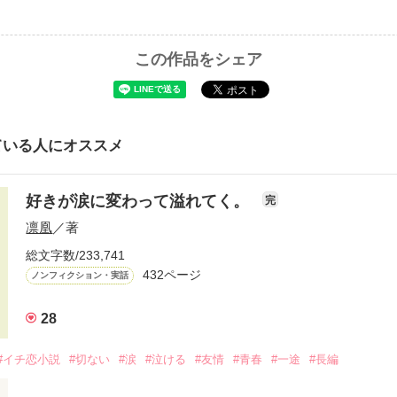
この作品をシェア
ている人にオススメ
好きが涙に変わって溢れてく。
完
凛凰
／著
総文字数/233,741
432ページ
ノンフィクション・実話
28
#イチ恋小説
#切ない
#涙
#泣ける
#友情
#青春
#一途
#長編