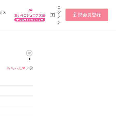
ロ
テス
グ
新規会員登録
イ
ン
1
あちゃん❤︎
／著