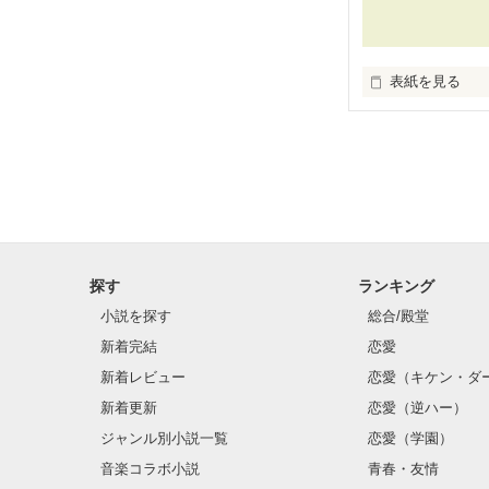
溝端 魁

(ﾐｿﾞﾊﾞﾀ ｶｲ)

桜綾のクラスの
表紙を見る
いつの日か私にも
☆.｡.:*･ﾟ☆.｡.:*･
☆.｡.:*･ﾟ☆.｡.:*･
何度も何度も自分に、
ホントにいい事なしの人
「……もう、遅
探す
ランキング
運命？それとも神様の
小説を探す
総合/殿堂
想いを伝えるこ
新着完結
恋愛
特に変わった１
アナタのそばに
新着レビュー
恋愛（キケン・ダ
もし似たような事に
新着更新
恋愛（逆ハー）
もう、できなく
ジャンル別小説一覧
恋愛（学園）
同じような選択をし
音楽コラボ小説
青春・友情
“あの事”だけ