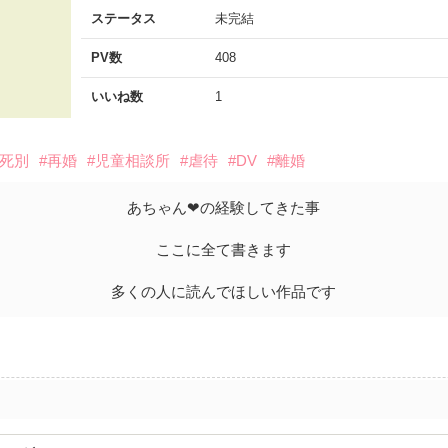
ステータス
未完結
PV数
408
いいね数
1
#死別
#再婚
#児童相談所
#虐待
#DV
#離婚
あちゃん❤︎の経験してきた事
ここに全て書きます
多くの人に読んでほしい作品です