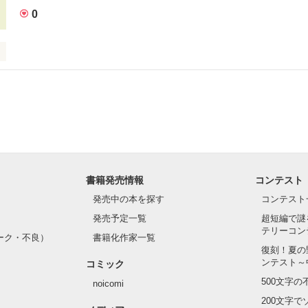
0
作品を読む
女の子に片想い中

幸せになれる日が来るって思ってたよ…        

ﾟ☆

ﾟ☆.｡.:*･ﾟ☆

そう言って安心したかった。              

生…              

いよ」

書籍発売情報
コンテスト
イタズラ？          

発売中の本を探す
コンテスト
とも

発売予定一覧
超短編で謎
５才の私の体験した話です。

いることも

テリーコン
ーク・不良）
書籍化作家一覧
なってる人が居るなら、もっと自分を大事にして…                

復刻！夏の
なったんだ

ンテスト～
コミック
500文字
noicomi
ないといけない時があったら、じっくり考えてみて。              

は誰にも言えない秘密だから……

200文字