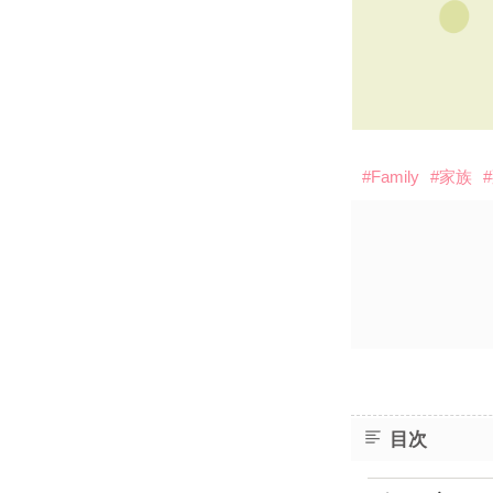
#Family
#家族
目次