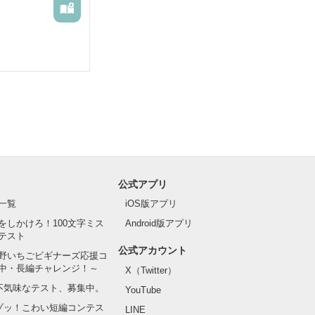
公式アプリ
一覧
iOS版アプリ
をしかけろ！100文字ミス
Android版アプリ
テスト
公式アカウント
野いちごビギナーズ応援コ
中・長編チャレンジ！～
X（Twitter）
の不気味なテスト、募集中。
YouTube
でゾッ！こわい短編コンテス
LINE