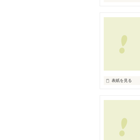
この想いが

アナタに届かな
わかっていても

どうしようもなく
アナタのことが
☆.｡.:*･ﾟ☆.｡.:*･
☆.｡.:*･ﾟ☆.｡.:*･
表紙を見る
２０歳

片桐 桜綾

(ｶﾀｷﾞﾘ ｻﾔ)

一途に魁のこと
今までいろんな
素直になれず、
最初は何もかも
×
