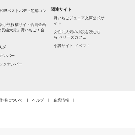
関連サイト
最強‼ベストバディ短編コン
野いちごジュニア文庫公式サ
イト
版小説投稿サイト合同企画
の長編大賞」野いちご！会
女性に人気の小説を読むな
ら ベリーズカフェ
小説サイト ノベマ！
スメ
ナンバー
ックナンバー
作権について
ヘルプ
企業情報