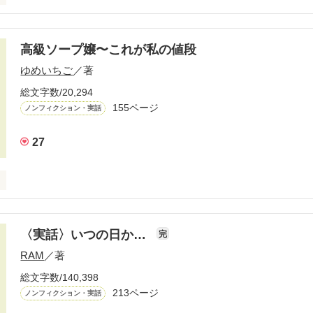
いって

高級ソープ嬢〜これが私の値段
ゆめいちご
／著


総文字数/20,294
好きなんだ――……

155ページ
ノンフィクション・実話
27
ﾟ☆.｡.:*･ﾟ☆

ﾟ☆

〈実話〉いつの日か…
が好き

完
風俗をしてきたあたしは東京のとある場所でソープ嬢として働き始めてい
未だに片想い中

RAM
／著
が興味本位だった。

総文字数/140,398
213ページ
ノンフィクション・実話