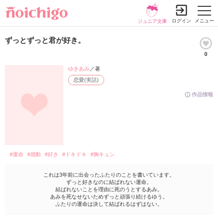
ログイン
メニュー
ジュニア文庫
ずっとずっと君が好き。
0
ゆきあみ
／著
恋愛(実話)
作品情報
#運命
#感動
#好き
#ドキドキ
#胸キュン
これは3年前に出会ったふたりのことを書いています。
ずっと好きなのに結ばれない運命。
結ばれないことを理由に死のうとするあみ。
あみを死なせないためずっと頑張り続けるゆう。
ふたりの運命は決して結ばれるはずはない。