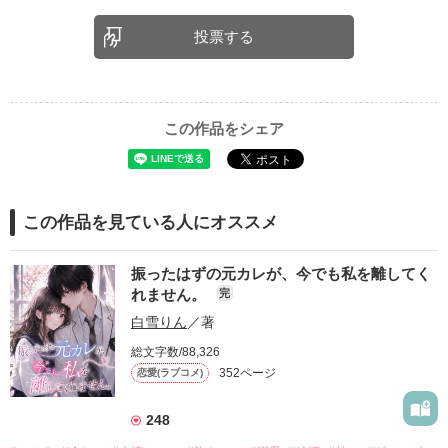
投票する
この作品をシェア
この作品を見ている人にオススメ
振ったはずの元カレが、今でも私を離してく
れません。
完
白雪りん
／著
総文字数/88,326
352ページ
恋愛(ラブコメ)
248