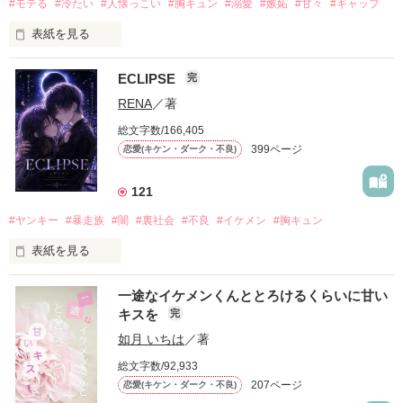
#モテる
#冷たい
#人懐っこい
#胸キュン
#溺愛
#嫉妬
#甘々
#ギャップ
表紙を見る
ECLIPSE
完
「好きだったから、別れを選んだ。」

RENA
／著
モテる人を好きになるのが怖かった。

総文字数/166,405
だから私は、中学時代に大好きだった彼を自分から振った。

399ページ
恋愛(キケン・ダーク・不良)
もう会うことはないと思っていたのに、

高校生になって再会した彼は、隣の学校で”王子様”と呼ばれる
121
人気者になっていた。

#ヤンキー
#暴走族
#闇
#裏社会
#不良
#イケメン
#胸キュン
表紙を見る
他の女の子には冷たいのに

私にだけ昔と変わらない笑顔を向けてくる。

表紙画像はAIです
一途なイケメンくんととろけるくらいに甘い
キスを
完
「澪ちゃん。」

如月 いちは
／著
作品を読む
それは止まっていた恋が再び動き始める合図──。

総文字数/92,933
207ページ
恋愛(キケン・ダーク・不良)