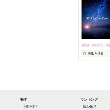
貴女の子宮は元
×

貴女の心は元気
ハロー、ハロー
溝端 魁

(ﾐｿﾞﾊﾞﾀ ｶｲ)

・

桜綾のクラスの
・

・

#実話
#泣ける
#
※女性の病気＆
☆.｡.:*･ﾟ☆.｡.:*･
方はスルーの方向で
表紙を見る
☆.｡.:*･ﾟ☆.｡.:*･
【08/01/20→0
「……もう、遅
ねぇ教えて

想いを伝えるこ
探す
ランキング
アナタのそばに
小説を探す
総合/殿堂