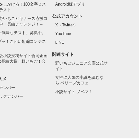
をしかけろ！100文字ミス
Android版アプリ
テスト
公式アカウント
野いちごビギナーズ応援コ
中・長編チャレンジ！～
X（Twitter）
の不気味なテスト、募集中。
YouTube
でゾッ！こわい短編コンテス
LINE
関連サイト
版小説投稿サイト合同企画
の長編大賞」野いちご！会
野いちごジュニア文庫公式サ
イト
女性に人気の小説を読むな
スメ
ら ベリーズカフェ
ナンバー
小説サイト ノベマ！
ックナンバー