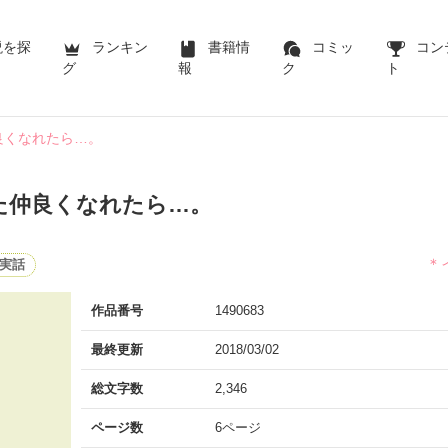
説を探
ランキン
書籍情
コミッ
コン
グ
報
ク
ト
良くなれたら…。
た仲良くなれたら…。
＊
実話
作品番号
1490683
最終更新
2018/03/02
総文字数
2,346
ページ数
6ページ