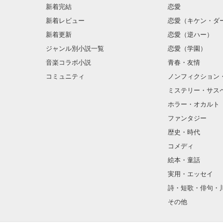
新着完結
恋愛
もう、できなく
何が真実で

新着レビュー
恋愛（キケン・ダ
新着更新
恋愛（逆ハー）
“あの事”だけ
ジャンル別小説一覧
恋愛（学園）
音楽コラボ小説
青春・友情
何が嘘だったの？
コミュニティ
ノンフィクション
もしも素直に

『好き』

ミステリー・サス
と伝えていたら

ホラー・オカルト
私達の関係は変
ファンタジー
歴史・時代
“ずっと好きだった
コメディ
□■*:;;;:*■□*:;;;:*■
絵本・童話
それぞれの想い
切ない片想い

実用・エッセイ
□■*:;;;:*■□*:;;;:*■
詩・短歌・俳句・
その他
“そばにいるよ”
