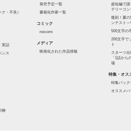
発売予定一覧
超短編で謎
なったんだ

テリーコン
ーク・不良）
書籍化作家一覧
復刻！夏の
ンテスト～
は誰にも言えない秘密だから……

コミック
500文字
noicomi
200文字
メディア


ト
・実話
映画化された作品情報
スターツ出
ペンス
「1話から
場
わっていたのかな……

特集・オス
”

特集バック
□

オススメバ
が交差する

□

川柳