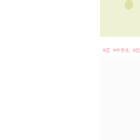
#恋
#中学生
#