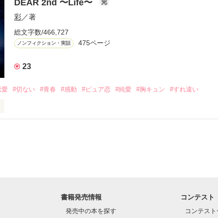
DEAR 2nd 〜Life〜
完
気ですか？

彩
／著
ですか？

総文字数/466,727
475ページ
ノンフィクション・実話
、応答願います

23
女の子に片想い中

恋愛
#切ない
#青春
#感動
#ピュア恋
#純愛
#胸キュン
#すれ違い
ＤＶについて真剣に書いています。小説とは言い難い日記の様なもので
ﾟ☆

お願い致しますね...(o´_　_)o)

ﾟ☆.｡.:*･ﾟ☆

3/08→END】
いよ」

作品を読む
とも

書籍発売情報
コンテスト
いることも

発売中の本を探す
コンテスト