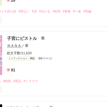
28
#イチ恋小説
#切ない
#涙
#泣ける
#友情
#青春
#一途
#長編
いって

子宮にピストル
完
ＮＡＮＡ
／著


総文字数/11,620
好きなんだ――……

60ページ
ノンフィクション・実話
91
ﾟ☆.｡.:*･ﾟ☆

ﾟ☆

気
#病気
#実話
#トラウマ
が好き



未だに片想い中
