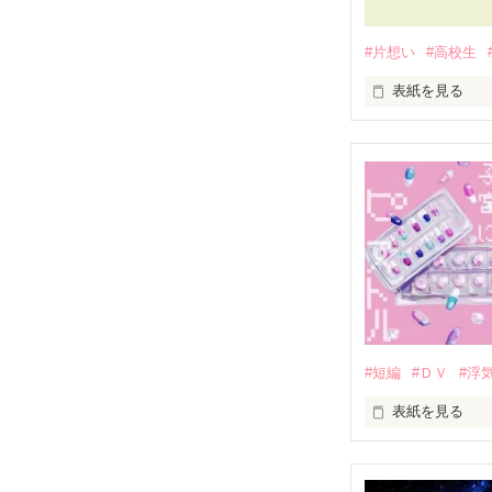
#片想い
#高校生
表紙を見る
この想いが

アナタに届かな
わかっていても

どうしようもなく
アナタのことが
☆.｡.:*･ﾟ☆.｡.:*･
☆.｡.:*･ﾟ☆.｡.:*･
#短編
#ＤＶ
#浮
表紙を見る
片桐 桜綾

(ｶﾀｷﾞﾘ ｻﾔ)

一途に魁のこと
ハロー、ハロー、
素直になれず、