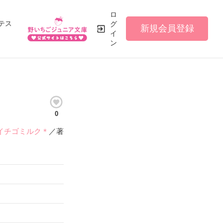
ロ
テス
グ
新規会員登録
イ
ン
0
イチゴミルク＊
／著