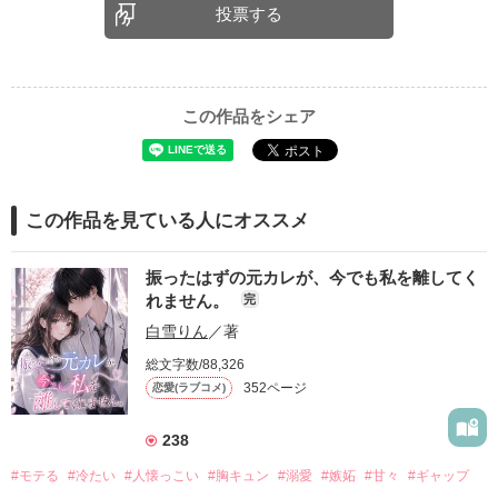
投票する
この作品をシェア
この作品を見ている人にオススメ
振ったはずの元カレが、今でも私を離してく
れません。
完
白雪りん
／著
総文字数/88,326
352ページ
恋愛(ラブコメ)
238
#モテる
#冷たい
#人懐っこい
#胸キュン
#溺愛
#嫉妬
#甘々
#ギャップ