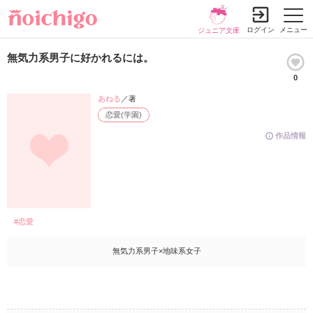
ログイン
メニュー
ジュニア文庫
無気力系男子に好かれるには。
0
あねる
／著
恋愛(学園)
作品情報
#恋愛
無気力系男子×地味系女子