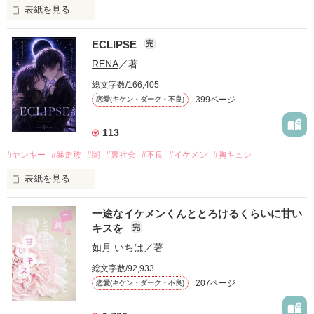
表紙を見る
ECLIPSE
完
「好きだったから、別れを選んだ。」

RENA
／著
モテる人を好きになるのが怖かった。

総文字数/166,405
だから私は、中学時代に大好きだった彼を自分から振った。

399ページ
恋愛(キケン・ダーク・不良)
もう会うことはないと思っていたのに、

高校生になって再会した彼は、隣の学校で”王子様”と呼ばれる
113
人気者になっていた。

#ヤンキー
#暴走族
#闇
#裏社会
#不良
#イケメン
#胸キュン
表紙を見る
他の女の子には冷たいのに

私にだけ昔と変わらない笑顔を向けてくる。

表紙画像はAIです
一途なイケメンくんととろけるくらいに甘い
キスを
完
「澪ちゃん。」

如月 いちは
／著
作品を読む
それは止まっていた恋が再び動き始める合図──。

総文字数/92,933
207ページ
恋愛(キケン・ダーク・不良)
✨.ﾟ･*..☆.｡.:*✨.☆.｡.:. *:ﾟ✨.ﾟ･*..☆.｡.:*✨
