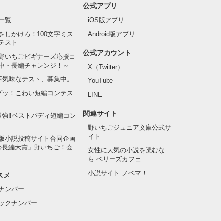
公式アプリ
一覧
iOS版アプリ
をしかけろ！100文字ミス
Android版アプリ
テスト
公式アカウント
野いちごビギナーズ応援コ
中・長編チャレンジ！～
X（Twitter）
の不気味なテスト、募集中。
YouTube
でゾッ！こわい短編コンテス
LINE
関連サイト
最強‼ベストバディ短編コン
野いちごジュニア文庫公式サ
イト
版小説投稿サイト合同企画
の長編大賞」野いちご！会
女性に人気の小説を読むな
ら ベリーズカフェ
小説サイト ノベマ！
スメ
ナンバー
ックナンバー