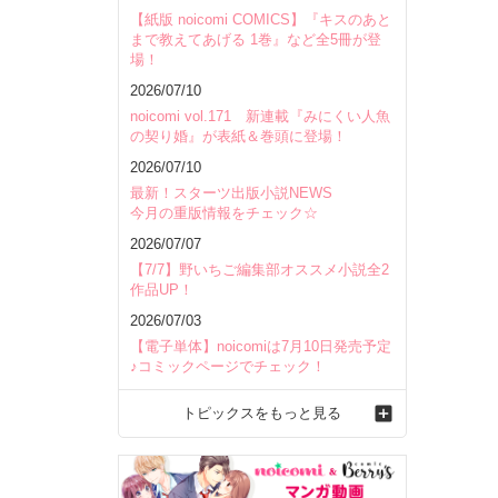
【紙版 noicomi COMICS】『キスのあと
まで教えてあげる 1巻』など全5冊が登
場！
2026/07/10
noicomi vol.171 新連載『みにくい人魚
の契り婚』が表紙＆巻頭に登場！
2026/07/10
最新！スターツ出版小説NEWS
今月の重版情報をチェック☆
2026/07/07
【7/7】野いちご編集部オススメ小説全2
作品UP！
2026/07/03
【電子単体】noicomiは7月10日発売予定
♪コミックページでチェック！
トピックスをもっと見る