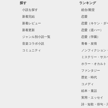
探す
ランキング
小説を探す
総合/殿堂
新着完結
恋愛
新着レビュー
恋愛（キケン・ダ
新着更新
恋愛（逆ハー）
ジャンル別小説一覧
恋愛（学園）
音楽コラボ小説
青春・友情
コミュニティ
ノンフィクション
ミステリー・サス
ホラー・オカルト
ファンタジー
歴史・時代
コメディ
絵本・童話
実用・エッセイ
詩・短歌・俳句・