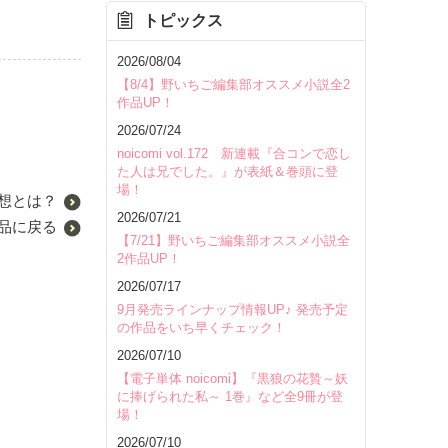
トピックス
2026/08/04
【8/4】野いちご編集部オススメ小説全2
作品UP！
2026/07/24
noicomi vol.172 新連載『合コンで恋し
た人は兄でした。』が表紙＆巻頭に登
場！
想とは？
2026/07/21
品に戻る
【7/21】野いちご編集部オススメ小説全
2作品UP！
2026/07/17
9月発売ラインナップ情報UP♪ 発売予定
の作品をいち早くチェック！
2026/07/10
【電子単体 noicomi】『黒狼の花贄～妖
に捧げられた私～ 1巻』など全9冊が登
場！
2026/07/10