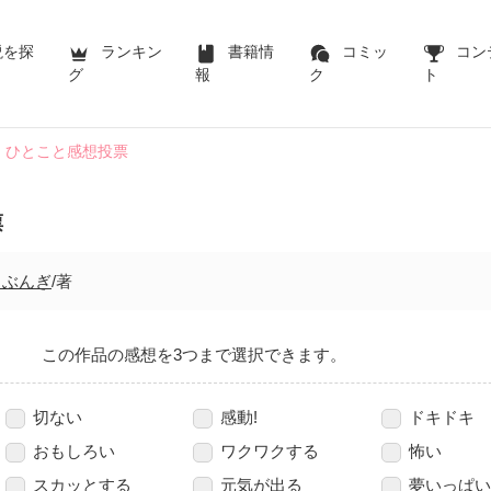
説を探
ランキン
書籍情
コミッ
コン
グ
報
ク
ト
ひとこと感想投票
票
くぶんぎ
/著
この作品の感想を3つまで選択できます。
切ない
感動!
ドキドキ
おもしろい
ワクワクする
怖い
スカッとする
元気が出る
夢いっぱい