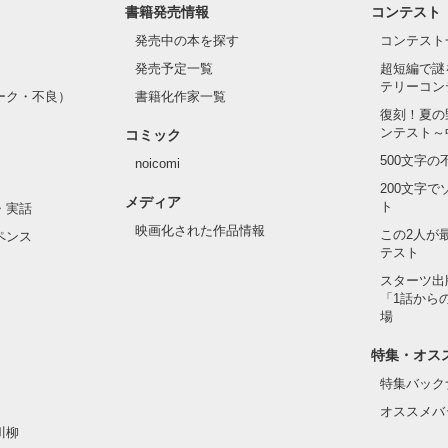
書籍発売情報
コンテスト
発売中の本を探す
コンテスト
発売予定一覧
超短編で謎
テリーコン
ーク・不良）
書籍化作家一覧
復刻！夏の
ンテスト～
コミック
500文字
noicomi
200文字
メディア
ト
・実話
映画化された作品情報
この2人が
ペンス
テスト
スターツ出
「1話から
場
特集・オス
特集バック
オススメバ
川柳