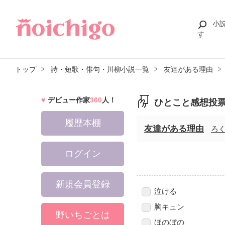
小
す
トップ
詩・短歌・俳句・川柳小説一覧
友達がある理由
デビュー作家
360
人！
ひとこと感想投
履歴本棚
友達がある理由
ろ
ログイン
新規会員登録
泣ける
胸キュン
野いちごとは
ほのぼの