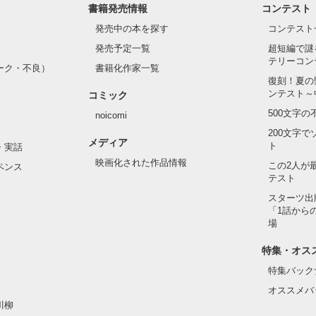
書籍発売情報
コンテスト
発売中の本を探す
コンテスト
発売予定一覧
超短編で謎
テリーコン
ーク・不良）
書籍化作家一覧
復刻！夏の
ンテスト～
コミック
500文字
noicomi
200文字
メディア
ト
・実話
映画化された作品情報
この2人が
ペンス
テスト
スターツ出
「1話から
場
特集・オス
特集バック
オススメバ
川柳