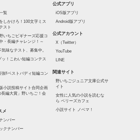
公式アプリ
一覧
iOS版アプリ
をしかけろ！100文字ミス
Android版アプリ
テスト
公式アカウント
野いちごビギナーズ応援コ
中・長編チャレンジ！～
X（Twitter）
の不気味なテスト、募集中。
YouTube
でゾッ！こわい短編コンテス
LINE
関連サイト
最強‼ベストバディ短編コン
野いちごジュニア文庫公式サ
イト
版小説投稿サイト合同企画
の長編大賞」野いちご！会
女性に人気の小説を読むな
ら ベリーズカフェ
小説サイト ノベマ！
スメ
ナンバー
ックナンバー