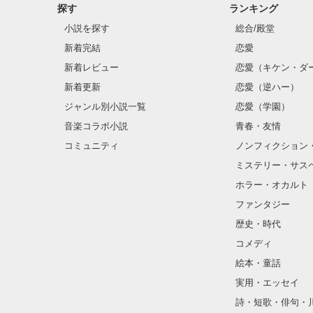
探す
ランキング
小説を探す
総合/殿堂
新着完結
恋愛
新着レビュー
恋愛（キケン・ダ
新着更新
恋愛（逆ハー）
ジャンル別小説一覧
恋愛（学園）
音楽コラボ小説
青春・友情
コミュニティ
ノンフィクション
ミステリー・サス
ホラー・オカルト
ファンタジー
歴史・時代
コメディ
絵本・童話
実用・エッセイ
詩・短歌・俳句・