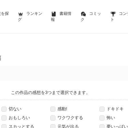
説を探
ランキン
書籍情
コミッ
コン
グ
報
ク
ト
票
この作品の感想を3つまで選択できます。
切ない
感動!
ドキドキ
おもしろい
ワクワクする
怖い
スカッとする
元気が出る
夢いっぱい