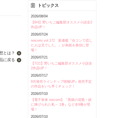
トピックス
2026/08/04
【8/4】野いちご編集部オススメ小説全2
作品UP！
2026/07/24
noicomi vol.172 新連載『合コンで恋し
た人は兄でした。』が表紙＆巻頭に登
場！
想とは？
2026/07/21
品に戻る
【7/21】野いちご編集部オススメ小説全
2作品UP！
2026/07/17
9月発売ラインナップ情報UP♪ 発売予定
の作品をいち早くチェック！
2026/07/10
【電子単体 noicomi】『黒狼の花贄～妖
に捧げられた私～ 1巻』など全9冊が登
場！
2026/07/10