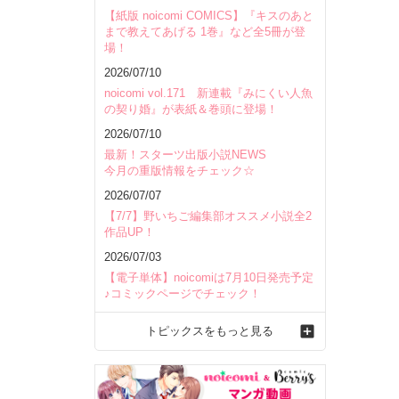
【紙版 noicomi COMICS】『キスのあと
まで教えてあげる 1巻』など全5冊が登
場！
2026/07/10
noicomi vol.171 新連載『みにくい人魚
の契り婚』が表紙＆巻頭に登場！
2026/07/10
最新！スターツ出版小説NEWS
今月の重版情報をチェック☆
2026/07/07
【7/7】野いちご編集部オススメ小説全2
作品UP！
2026/07/03
【電子単体】noicomiは7月10日発売予定
♪コミックページでチェック！
トピックスをもっと見る