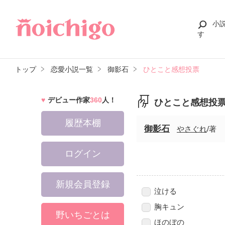
小
す
トップ
恋愛小説一覧
御影石
ひとこと感想投票
デビュー作家
360
人！
ひとこと感想投
履歴本棚
御影石
やさぐれ
/著
ログイン
新規会員登録
泣ける
胸キュン
野いちごとは
ほのぼの