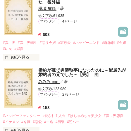
た 番外編
桃城 猫緒
／著
総文字数/61,935
47ページ
ファンタジー
603
#異世界
#異世界転生
#悪役令嬢
#家族愛
#ハッピーエンド
#群像劇
#令嬢
#幼女
#溺愛
表紙を見る
婚約が嫌で男装執事になったのに～配属先が
『転生悪役幼女は最恐パパの愛娘になりました』

婚約者の元でした～【完】
番外編です。

完
みみみ.com
／著
※本編のネタバレを含みます。

総文字数/123,980
2025.9.26 

278ページ
ファンタジー
『Petit Chapter3 愛と呼ぶもの』を

公開しました

153
2025.10.24

『Petit Chapter4 誰が為のごちそう』を

#ハッピーファンタジー
#愛され主人公
#はちゃめちゃ美少女
#異世界恋愛
#イケメン
#令嬢
#溺愛
#一途
#男装
#逆ハー
表紙を見る