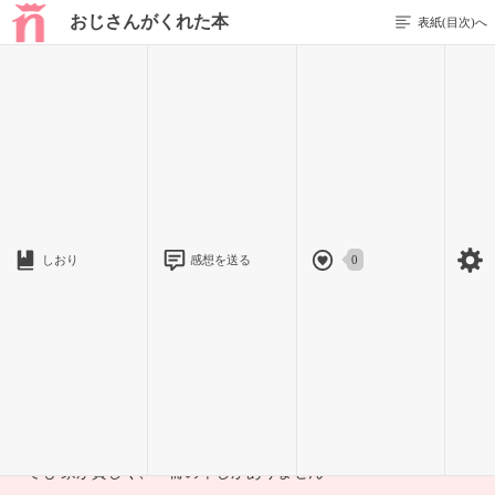
おじさんがくれた本
表紙(目次)へ
1 / 9
リーナとリーノ
とある小さな街の郊外に 小さな家が一軒建っています
しおり
感想を送る
0
そこには、小さな双子の姉妹
リーナとリーノが住んでいます
二人は本が大好き
でも 家が貧しく、一冊の本しかありません