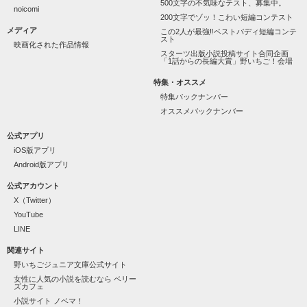
こーんなに楽しい今世は最高ねっ！！

500文字の不気味なテスト、募集中。
noicomi
200文字でゾッ！こわい短編コンテスト
※完結しました。

メディア
この2人が最強‼ベストバディ短編コンテ
他サイトでも掲載予定です
スト
映画化された作品情報
スターツ出版小説投稿サイト合同企画
「1話からの長編大賞」野いちご！会場
作品を読む
特集・オススメ
特集バックナンバー
オススメバックナンバー
公式アプリ
iOS版アプリ
Android版アプリ
公式アカウント
X（Twitter）
YouTube
LINE
関連サイト
野いちごジュニア文庫公式サイト
女性に人気の小説を読むなら ベリー
ズカフェ
小説サイト ノベマ！