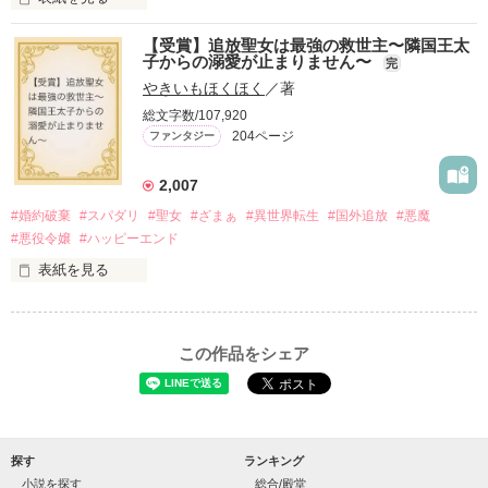
作品を読む
【受賞】追放聖女は最強の救世主〜隣国王太
＼異世界ラブコメ×ハッピーファンタジー／

子からの溺愛が止まりません〜
完
やきいもほくほく
／著
「いやっほぉぉおお〜い！！！！」

総文字数/107,920
バンジーした侯爵令嬢の先にいたのは

204ページ
ファンタジー
甘いマスクの公爵様の頭上でした

「ど、どいてぇぇぇえ！！！！！」

2,007
「…は？」

#婚約破棄
#スパダリ
#聖女
#ざまぁ
#異世界転生
#国外追放
#悪魔
#悪役令嬢
#ハッピーエンド
そんな最悪の出会いを果たした二人

表紙を見る
○●○●○●○● ○●○●○●○●

リリィ・ロゼッタ侯爵令嬢

第5回 一二三書房 WEB小説大賞

期間中受賞をいただきました。

ふんわりとした淡いピンクの髪に澄んだ水色の瞳

ありがとうございますヽ(´▽｀)/

この作品をシェア
透き通るほど白い肌と華奢の手足

お人形のように可愛いらしい見た目とは裏腹に

２０２５.０２.１５　書籍発売中です！

残念なほどに自由でお気楽なお転婆令嬢

○●○●○●○●○●○●○●○●

「フランソワーズ・ベルナール、貴様との婚約は破棄させても
ギル・レイヴン公爵

らう」

パーティーの場で、シュバリタイア王国の王太子……セドリッ
サラサラとした綺麗な黒髪に綺麗な青色の瞳

探す
ランキング
ク・ノル・シュバリタイアの声が響く。

あまりにも整った顔は女性たちを引き寄せる

小説を探す
総合/殿堂
その隣にはフランソワーズの義理の妹、マドレーヌが立ってい