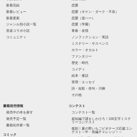
社交界で圧倒的人気を誇っていた

た。

表では甘いマスクを被る彼の裏は……

新着完結
恋愛
（さて……ここまでは物語通りかしら）

新着レビュー
恋愛（キケン・ダーク・不良）
フランソワーズ・ベルナールは前世で読んだ小説の悪役令嬢だ
った。

新着更新
恋愛（逆ハー）
そして『聖女』として悪魔の宝玉を抑えて国を守っていたのだ
空から降ってきたリリィに恋したギルは

ジャンル別小説一覧
恋愛（学園）
が……。

国王命令での婚約を申し込む

（これですべてが思い通りに終わると思っているんでしょう
音楽コラボ小説
青春・友情
が……甘いのよ）

とある事情で絶対婚約したくないリリィは

コミュニティ
ノンフィクション・実話
マドレーヌに貶められて罪に問われたフランソワーズは国外へ
そうだ！男装執事として生きていこう！

の逃亡を決意する。

【修行してきます。私は元気です。】

ミステリー・サスペンス
謎のリリィらしい手紙を残して逃亡

ホラー・オカルト
しかし逃亡しようとしたフランソワーズの前に現れたのは隣
国、フェーブル王国の王太子ステファンだった。

ファンタジー
彼はある事情からフランソワーズの『聖女』としての力を欲し
だけど……配属されたのはレイヴン公爵家だった

歴史・時代
ていた。

フェーブル王国で、国を救った救世主として持ち上げられ、ス
コメディ
テファンから溺愛されるフランソワーズは幸せな日々を過ご
「その瞳の色……」

絵本・童話
す。

「！！！」

一方、フランソワーズを追い出したシュバリタイア王国は破滅
実用・エッセイ
へと向かう──。　

詩・短歌・俳句・川柳
鋭いギルに男装がバレそうなリリィ

その他
【他サイトにも掲載中】
ドキドキしながら男装執事として働くリリィ

書籍発売情報
コンテスト
そんなリリィは、屋敷でいろんな人間と出会う！

リリィの自由気ままさにみんなが狂わされていく…

発売中の本を探す
コンテスト一覧
作品を読む
発売予定一覧
超短編で謎をしかけろ！100文字ミステ
リーコンテスト
そしてリリィは人と関わる楽しさに目覚める

書籍化作家一覧
復刻！夏の野いちごビギナーズ応援コン
テスト～中・長編チャレンジ！～
コミック