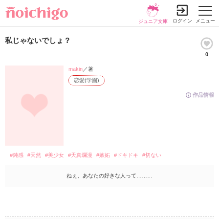
ログイン
メニュー
ジュニア文庫
私じゃないでしょ？
0
makin
／著
恋愛(学園)
作品情報
#鈍感
#天然
#美少女
#天真爛漫
#嫉妬
#ドキドキ
#切ない
ねぇ、あなたの好きな人って………