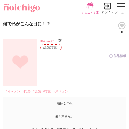
ログイン
メニュー
ジュニア文庫
何で私がこんな目に！？
0
mana...♪*ﾟ
／著
恋愛(学園)
作品情報
#イケメン
#同居
#恋愛
#学園
#胸キュン
高校２年生
佐々木まな。