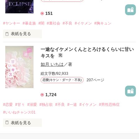
もう会うことはないと思っていたのに、

高校生になって再会した彼は、隣の学校で”王子様”と呼ばれる
151
人気者になっていた。

#ヤンキー
#暴走族
#闇
#裏社会
#不良
#イケメン
#胸キュン
表紙を見る
他の女の子には冷たいのに

私にだけ昔と変わらない笑顔を向けてくる。

表紙画像はAIです
一途なイケメンくんととろけるくらいに甘い
キスを
完
「澪ちゃん。」

如月 いちは
／著
作品を読む
それは止まっていた恋が再び動き始める合図──。

総文字数/92,933
207ページ
恋愛(キケン・ダーク・不良)
✨.ﾟ･*..☆.｡.:*✨.☆.｡.:. *:ﾟ✨.ﾟ･*..☆.｡.:*✨

1,724
人見知りだけど優しい無自覚だけどモテる

#恋愛
#甘々
#溺愛
#独占欲
#不良
#一途
#イケメン
#男性恐怖症
冴木澪-SaekiMio

#いいねチャンス01
×

表紙を見る
基本女子に冷たいのに澪にはわんこ男子になる

篠宮光-ShinomiyaHikaru
