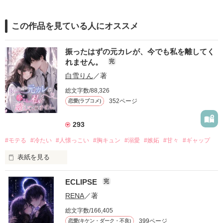
この作品を見ている人にオススメ
振ったはずの元カレが、今でも私を離してく
れません。
完
白雪りん
／著
総文字数/88,326
352ページ
恋愛(ラブコメ)
293
#モテる
#冷たい
#人懐っこい
#胸キュン
#溺愛
#嫉妬
#甘々
#ギャップ
表紙を見る
ECLIPSE
完
「好きだったから、別れを選んだ。」

RENA
／著
モテる人を好きになるのが怖かった。

総文字数/166,405
だから私は、中学時代に大好きだった彼を自分から振った。

399ページ
恋愛(キケン・ダーク・不良)