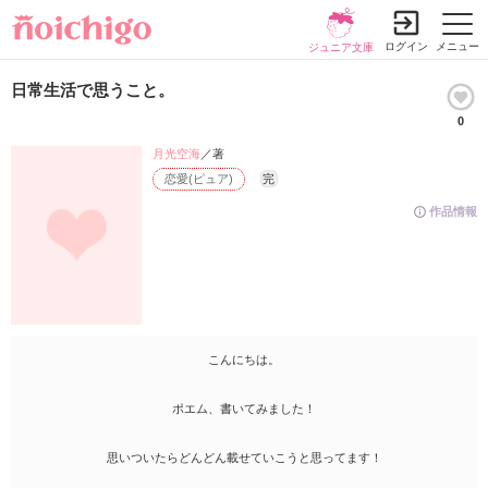
ログイン
メニュー
ジュニア文庫
日常生活で思うこと。
0
月光空海
／著
恋愛(ピュア)
完
作品情報
こんにちは。
ポエム、書いてみました！
思いついたらどんどん載せていこうと思ってます！