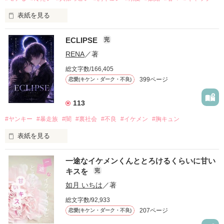
表紙を見る
ECLIPSE
完
「好きだったから、別れを選んだ。」

RENA
／著
モテる人を好きになるのが怖かった。

総文字数/166,405
だから私は、中学時代に大好きだった彼を自分から振った。

399ページ
恋愛(キケン・ダーク・不良)
もう会うことはないと思っていたのに、

高校生になって再会した彼は、隣の学校で”王子様”と呼ばれる
113
人気者になっていた。

#ヤンキー
#暴走族
#闇
#裏社会
#不良
#イケメン
#胸キュン
表紙を見る
他の女の子には冷たいのに

私にだけ昔と変わらない笑顔を向けてくる。

表紙画像はAIです
一途なイケメンくんととろけるくらいに甘い
キスを
完
「澪ちゃん。」

如月 いちは
／著
作品を読む
それは止まっていた恋が再び動き始める合図──。

総文字数/92,933
207ページ
恋愛(キケン・ダーク・不良)
✨.ﾟ･*..☆.｡.:*✨.☆.｡.:. *:ﾟ✨.ﾟ･*..☆.｡.:*✨
