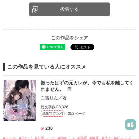
投票する
この作品をシェア
この作品を見ている人にオススメ
振ったはずの元カレが、今でも私を離してく
れません。
完
白雪りん
／著
総文字数/88,326
352ページ
恋愛(ラブコメ)
238
#モテる
#冷たい
#人懐っこい
#胸キュン
#溺愛
#嫉妬
#甘々
#ギャップ