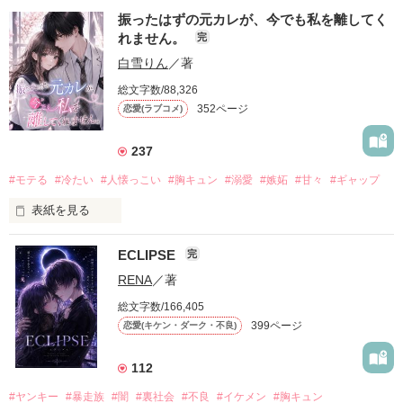
振ったはずの元カレが、今でも私を離してく
れません。
完
白雪りん
／著
総文字数/88,326
352ページ
恋愛(ラブコメ)
237
#モテる
#冷たい
#人懐っこい
#胸キュン
#溺愛
#嫉妬
#甘々
#ギャップ
表紙を見る
ECLIPSE
完
「好きだったから、別れを選んだ。」

RENA
／著
モテる人を好きになるのが怖かった。

総文字数/166,405
だから私は、中学時代に大好きだった彼を自分から振った。

399ページ
恋愛(キケン・ダーク・不良)
もう会うことはないと思っていたのに、

高校生になって再会した彼は、隣の学校で”王子様”と呼ばれる
112
人気者になっていた。

#ヤンキー
#暴走族
#闇
#裏社会
#不良
#イケメン
#胸キュン