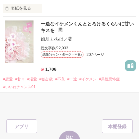
表紙を見る
他の女の子には冷たいのに

私にだけ昔と変わらない笑顔を向けてくる。

表紙画像はAIです
一途なイケメンくんととろけるくらいに甘い
キスを
完
「澪ちゃん。」

如月 いちは
／著
作品を読む
それは止まっていた恋が再び動き始める合図──。

総文字数/92,933
207ページ
恋愛(キケン・ダーク・不良)
✨.ﾟ･*..☆.｡.:*✨.☆.｡.:. *:ﾟ✨.ﾟ･*..☆.｡.:*✨

1,706
人見知りだけど優しい無自覚だけどモテる

#恋愛
#甘々
#溺愛
#独占欲
#不良
#一途
#イケメン
#男性恐怖症
冴木澪-SaekiMio

#いいねチャンス01
×

表紙を見る
基本女子に冷たいのに澪にはわんこ男子になる

篠宮光-ShinomiyaHikaru

アプリ
「瑠莉に一目惚れしたんだよ……悪いかよ」

✨.ﾟ･*..☆.｡.:*✨.☆.｡.:. *:ﾟ✨.ﾟ･*..☆.｡.:*✨

読む