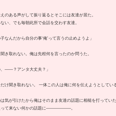
覚えのある声がして振り返るとそこには友達が居た。
いない、でも毎朝此所で会話を交わす友達。
子なんだから自分の事‘俺’って言うの止めようよ」
く聞き取れない。俺は先程何を言ったのか問うた。
の、――？アンタ大丈夫？」
だけ聞き取れない。 一体この人は俺に何を伝えようとしてい
は気が引けたから俺はそのまま友達の話題に相槌を打っていた
入って来ない何かの話題に――――――。