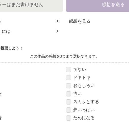
ューは
まだ書けません
感想を送る
る
感想を見る
くには
を投票しよう！
この作品の感想を3つまで選択できます。
切ない
ドキドキ
おもしろい
る
怖い
スカッとする
夢いっぱい
分
ためになる