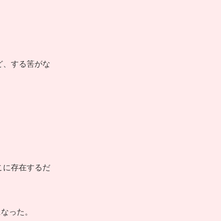
ど、する筈がな
こに存在するだ
になった。