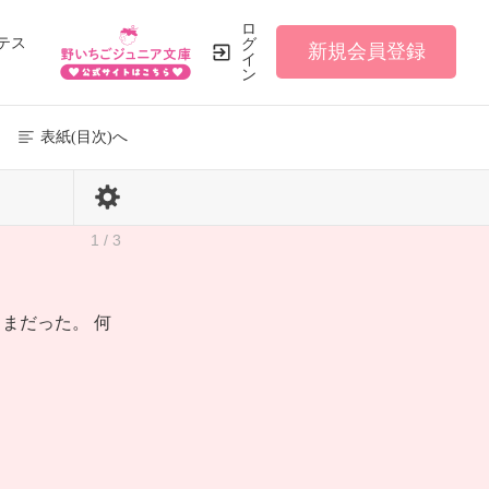
ロ
テス
グ
新規会員登録
イ
ン
表紙(目次)へ
1 / 3
まだった。 何