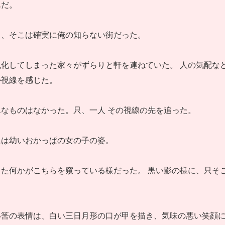
んだ。
と、そこは確実に俺の知らない街だった。
化してしまった家々がずらりと軒を連ねていた。 人の気配な
か視線を感じた。
なものはなかった。只、一人 その視線の先を追った。
には幼いおかっぱの女の子の姿。
た何かがこちらを窺っている様だった。 黒い影の様に、只そ
い筈の表情は、白い三日月形の口が甲を描き、気味の悪い笑顔