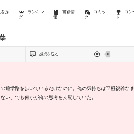
説を探
ランキン
書籍情
コミッ
コン
グ
報
ク
ト
葉
感想を送る
0
の通学路を歩いているだけなのに。俺の気持ちは至極複雑なま
もない、でも何かが俺の思考を支配していた。
」