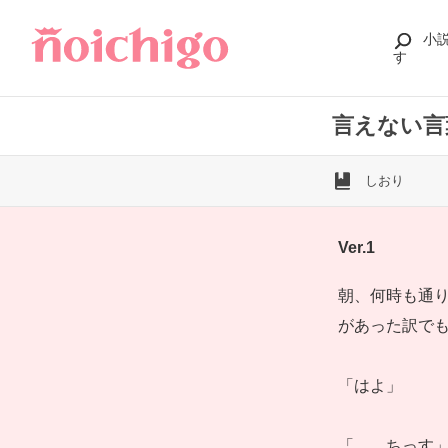
小
す
言えない言
しおり
Ver.1
朝、何時も通り
があった訳で
「はよ」
「……ちっす