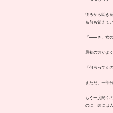
後ろから聞き
名前も覚えて
「――さ、女の
最初の方がよ
「何言ってん
まただ、一部分
もう一度聞くの
のに、頭には