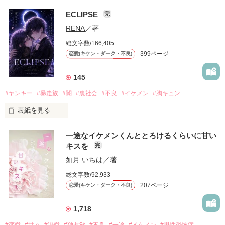
ECLIPSE
完
「好きだったから、別れを選んだ。」

RENA
／著
モテる人を好きになるのが怖かった。

総文字数/166,405
だから私は、中学時代に大好きだった彼を自分から振った。

399ページ
恋愛(キケン・ダーク・不良)
もう会うことはないと思っていたのに、

高校生になって再会した彼は、隣の学校で”王子様”と呼ばれる
145
人気者になっていた。

#ヤンキー
#暴走族
#闇
#裏社会
#不良
#イケメン
#胸キュン
表紙を見る
他の女の子には冷たいのに

私にだけ昔と変わらない笑顔を向けてくる。

表紙画像はAIです
一途なイケメンくんととろけるくらいに甘い
キスを
完
「澪ちゃん。」

如月 いちは
／著
作品を読む
それは止まっていた恋が再び動き始める合図──。

総文字数/92,933
207ページ
恋愛(キケン・ダーク・不良)
✨.ﾟ･*..☆.｡.:*✨.☆.｡.:. *:ﾟ✨.ﾟ･*..☆.｡.:*✨

1,718
人見知りだけど優しい無自覚だけどモテる

#恋愛
#甘々
#溺愛
#独占欲
#不良
#一途
#イケメン
#男性恐怖症