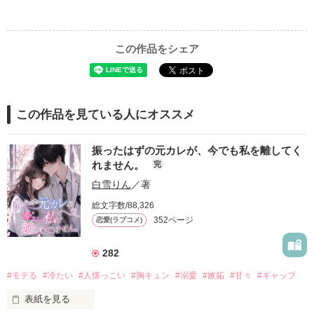
この作品をシェア
この作品を見ている人にオススメ
振ったはずの元カレが、今でも私を離してく
れません。
完
白雪りん
／著
総文字数/88,326
352ページ
恋愛(ラブコメ)
282
#モテる
#冷たい
#人懐っこい
#胸キュン
#溺愛
#嫉妬
#甘々
#ギャップ
表紙を見る