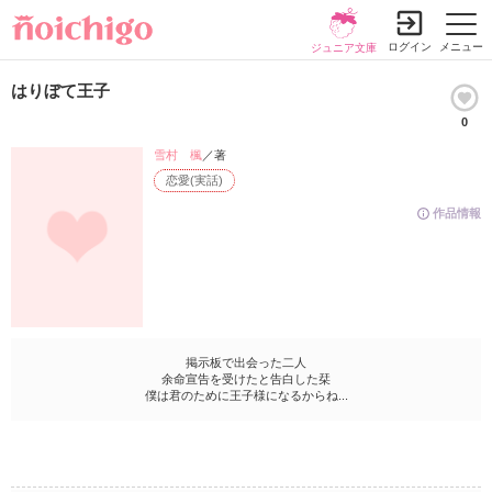
ログイン
メニュー
ジュニア文庫
はりぼて王子
0
雪村 楓
／著
恋愛(実話)
作品情報
掲示板で出会った二人
余命宣告を受けたと告白した栞
僕は君のために王子様になるからね...