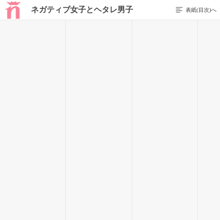
ネガティブ女子とヘタレ男子
表紙(目次)へ
43 / 95
決して千秋ちゃんの方へ振り向かない様に、溢れ落ちる涙に気
づかれないように。
自分の事よりも、人を大切に出来る優しい女の子。そんな千秋
ちゃんには俺みたいな奴じゃなくて…もっと純粋（じゅんす
い）に、君だけを愛してくれる奴がすぐ側にいる事に気づいて
ほしい。