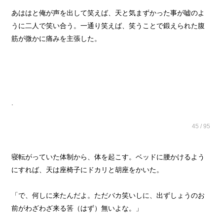
あははと俺が声を出して笑えば、天と気まずかった事が嘘のよ
うに二人で笑い合う。一通り笑えば、笑うことで鍛えられた腹
筋が微かに痛みを主張した。
.
45 / 95
寝転がっていた体制から、体を起こす。ベッドに腰かけるよう
にすれば、天は座椅子にドカリと胡座をかいた。
「で、何しに来たんだよ。ただバカ笑いしに、出ずしょうのお
前がわざわざ来る筈（はず）無いよな。」