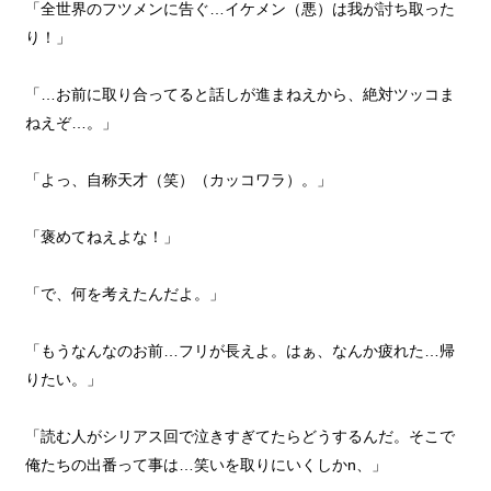
「全世界のフツメンに告ぐ…イケメン（悪）は我が討ち取った
り！」
「…お前に取り合ってると話しが進まねえから、絶対ツッコま
ねえぞ…。」
「よっ、自称天才（笑）（カッコワラ）。」
「褒めてねえよな！」
「で、何を考えたんだよ。」
「もうなんなのお前…フリが長えよ。はぁ、なんか疲れた…帰
りたい。」
「読む人がシリアス回で泣きすぎてたらどうするんだ。そこで
俺たちの出番って事は…笑いを取りにいくしかn、」