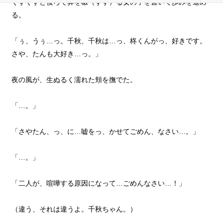
ぐすぐすと後ろで鼻を啜（すす）る女の子を置いて歩みを進め
る。
「ぅ、うぅ…っ。千秋、千秋は…っ、柊くんがっ、好きです。
さや、たんも大好き…っ。」
夜の風が、生ぬるく濡れた頬を撫でた。
「…。」
「さやたん、っ、に…嘘をっ、かせてごめん、なさい…。」
「…。」
「二人が、喧嘩する原因になって…ごめんなさい…！」
（違う、それは違うよ。千秋ちゃん。）