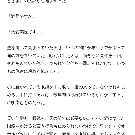
ととき）の沈黙が心地よかった。
「満足ですか。」
「大変満足です。」
壁を向いて丸まっていた天は、いつの間にか布団までかぶって
俺の方を向いていた。顔だけ出た天は、眠そうに欠伸を一回。
それをみていた俺も、つられて欠伸を一回。それだけで、いつ
もの俺達に戻れた気がした。
机に置かれている眼鏡を手に取り、度の入っていないそれを眺
める。手に持つそれは、数年間つけ続けているからか、中々手
に馴染むものだった。
長い前髪も、眼鏡も、天の前では必要ない。だが、癖になった
眼鏡をかけると言う行為も止められないわけで。ワックスでオ
ールバックにしていた髪と、分厚い丸眼鏡の姿に天もクスクス