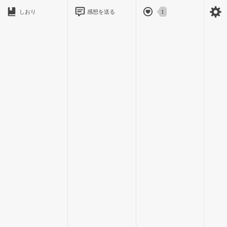
君が泣いたとき、慰めるのは俺じゃない。
しおり
感想を送る
1
君が楽しいと笑うとき、側で一緒に笑えるのは俺じゃない。
君の家で、君だけを心配して帰りを待っているアイツこそ、君
を慰（なぐさめ）め、笑い合える一番の相手だと思うから。
（口が悪いけど優しい、俺の自慢の親友。）
俺の勝手な気持ちでも、千秋ちゃんが帰る場所はアイツだけで
いてほしいーー
それが、俺の千秋ちゃんへ対する気持ちだ。