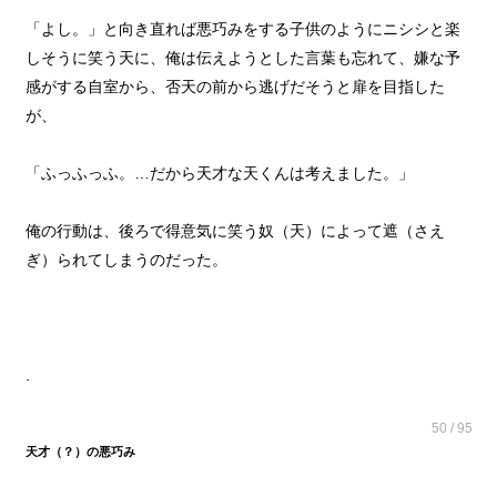
「よし。」と向き直れば悪巧みをする子供のようにニシシと楽
しそうに笑う天に、俺は伝えようとした言葉も忘れて、嫌な予
感がする自室から、否天の前から逃げだそうと扉を目指した
が、
「ふっふっふ。…だから天才な天くんは考えました。」
俺の行動は、後ろで得意気に笑う奴（天）によって遮（さえ
ぎ）られてしまうのだった。
.
50 / 95
天才（？）の悪巧み