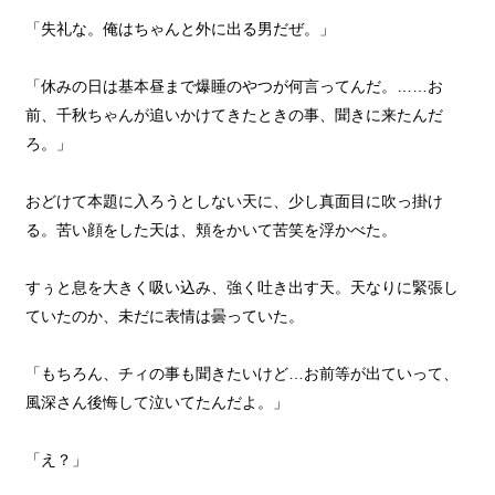
「失礼な。俺はちゃんと外に出る男だぜ。」
「休みの日は基本昼まで爆睡のやつが何言ってんだ。……お
前、千秋ちゃんが追いかけてきたときの事、聞きに来たんだ
ろ。」
おどけて本題に入ろうとしない天に、少し真面目に吹っ掛け
る。苦い顔をした天は、頬をかいて苦笑を浮かべた。
すぅと息を大きく吸い込み、強く吐き出す天。天なりに緊張し
ていたのか、未だに表情は曇っていた。
「もちろん、チィの事も聞きたいけど…お前等が出ていって、
風深さん後悔して泣いてたんだよ。」
「え？」