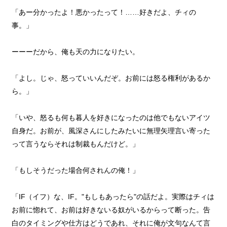
「あー分かったよ！悪かったって！……好きだよ、チィの
事。」
ーーーだから、俺も天の力になりたい。
「よし。じゃ、怒っていいんだぞ。お前には怒る権利があるか
ら。」
「いや、怒るも何も暮人を好きになったのは他でもないアイツ
自身だ。お前が、風深さんにしたみたいに無理矢理言い寄った
って言うならそれは制裁もんだけど。」
「もしそうだった場合何されんの俺！」
「IF（イフ）な、IF。"もしもあったら"の話だよ。実際はチィは
お前に惚れて、お前は好きないる奴がいるからって断った。告
白のタイミングや仕方はどうであれ、それに俺が文句なんて言