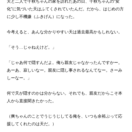
天と二人で千秋ちゃんの家を訪れたあの日、千秋ちゃんの"変
化"に気づいた天はふてくされていたんだ。だから、はじめの方
に少し不機嫌（ふきげん）になった。
今考えると、あんな分かりやすい天は過去最高かもしれない。
「そう…じゃねえけど。」
「じゃあ何で隠すんだよ。俺ら親友じゃなかったんですかー。
あーあ、寂しいなー。親友に隠し事されるなんてなー。さーみ
しーなー。」
何で天が隠すのかは分からない。それでも、親友だからこそ本
人から直接聞きたかった。
（爽ちゃんのことでうじうじしてる俺を、いつも余裕ぶって応
援してくれたのは天だ。）