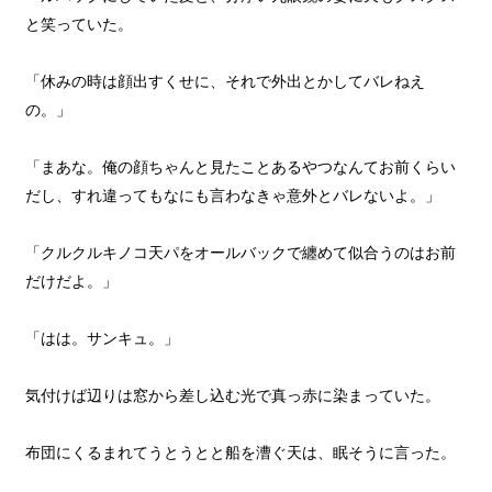
と笑っていた。
「休みの時は顔出すくせに、それで外出とかしてバレねえ
の。」
「まあな。俺の顔ちゃんと見たことあるやつなんてお前くらい
だし、すれ違ってもなにも言わなきゃ意外とバレないよ。」
「クルクルキノコ天パをオールバックで纏めて似合うのはお前
だけだよ。」
「はは。サンキュ。」
気付けば辺りは窓から差し込む光で真っ赤に染まっていた。
布団にくるまれてうとうとと船を漕ぐ天は、眠そうに言った。