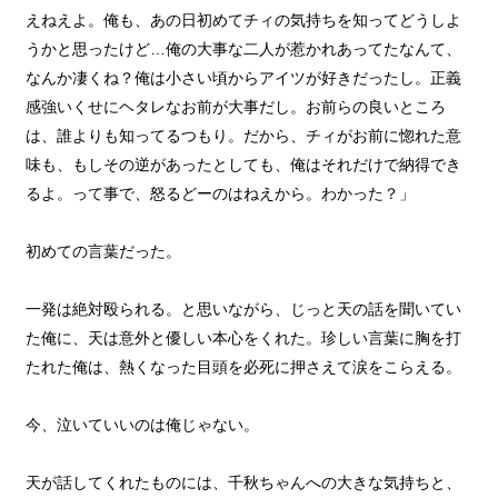
えねえよ。俺も、あの日初めてチィの気持ちを知ってどうしよ
うかと思ったけど…俺の大事な二人が惹かれあってたなんて、
なんか凄くね？俺は小さい頃からアイツが好きだったし。正義
感強いくせにヘタレなお前が大事だし。お前らの良いところ
は、誰よりも知ってるつもり。だから、チィがお前に惚れた意
味も、もしその逆があったとしても、俺はそれだけで納得でき
るよ。って事で、怒るどーのはねえから。わかった？」
初めての言葉だった。
一発は絶対殴られる。と思いながら、じっと天の話を聞いてい
た俺に、天は意外と優しい本心をくれた。珍しい言葉に胸を打
たれた俺は、熱くなった目頭を必死に押さえて涙をこらえる。
今、泣いていいのは俺じゃない。
天が話してくれたものには、千秋ちゃんへの大きな気持ちと、