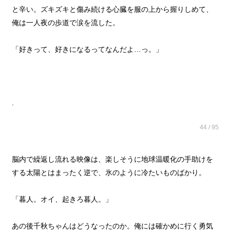
と辛い。ズキズキと傷み続ける心臓を服の上から握りしめて、
俺は一人夜の歩道で涙を流した。
「好きって、好きになるってなんだよ…っ。」
.
44 / 95
脳内で繰返し流れる映像は、楽しそうに地球温暖化の手助けを
する太陽とはまったく逆で、氷のように冷たいものばかり。
「暮人。オイ、起きろ暮人。」
あの後千秋ちゃんはどうなったのか。俺には確かめに行く勇気