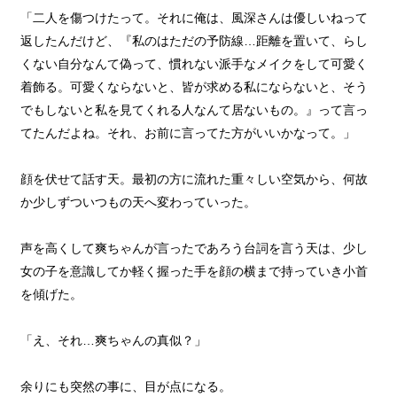
「二人を傷つけたって。それに俺は、風深さんは優しいねって
返したんだけど、『私のはただの予防線…距離を置いて、らし
くない自分なんて偽って、慣れない派手なメイクをして可愛く
着飾る。可愛くならないと、皆が求める私にならないと、そう
でもしないと私を見てくれる人なんて居ないもの。』って言っ
てたんだよね。それ、お前に言ってた方がいいかなって。」
顔を伏せて話す天。最初の方に流れた重々しい空気から、何故
か少しずついつもの天へ変わっていった。
声を高くして爽ちゃんが言ったであろう台詞を言う天は、少し
女の子を意識してか軽く握った手を顔の横まで持っていき小首
を傾げた。
「え、それ…爽ちゃんの真似？」
余りにも突然の事に、目が点になる。