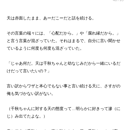
48 / 95
天は赤面したまま、あーだこーだと話を続ける。
その言葉の端々には、「心配だから。」や「腐れ縁だから。」
と言う言葉が混ざっていた。それはまるで、自分に言い聞かせ
ているように何度も何度も混ざっていた。
「じゃあ何だ。天は千秋ちゃんと幼なじみだから一緒にいるだ
けだって言いたいの？」
言い訳からワザと本心でもない事と言い続ける天に、さすがの
俺も気づかない訳がない。
（千秋ちゃんに対する天の態度って…明らかに好きって滲（に
じ）み出てたよな。）