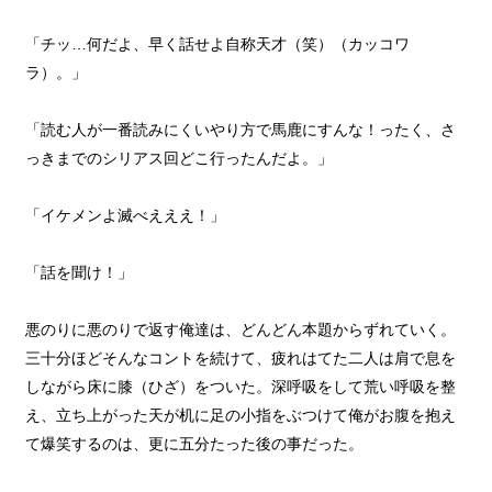
「チッ…何だよ、早く話せよ自称天才（笑）（カッコワ
ラ）。」
「読む人が一番読みにくいやり方で馬鹿にすんな！ったく、さ
っきまでのシリアス回どこ行ったんだよ。」
「イケメンよ滅べえええ！」
「話を聞け！」
悪のりに悪のりで返す俺達は、どんどん本題からずれていく。
三十分ほどそんなコントを続けて、疲れはてた二人は肩で息を
しながら床に膝（ひざ）をついた。深呼吸をして荒い呼吸を整
え、立ち上がった天が机に足の小指をぶつけて俺がお腹を抱え
て爆笑するのは、更に五分たった後の事だった。