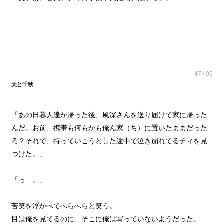
.
47 / 95
天と千秋
「あの日暮人達が帰った後、風深さんを送り届けて家に帰った
んだ。お前、携帯も何もかも俺ん家（ち）に置いたままだった
ろ？それで、持っていこうとした途中で泣き崩れてるチィを見
つけた。」
「っ…。」
苦笑を浮かべてへらへらと笑う。
目は俺を見てるのに、そこに俺は写っていないようだった。