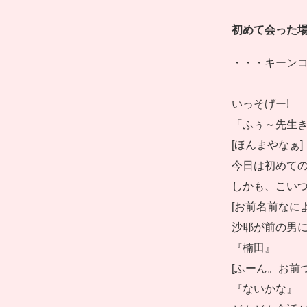
初めて会った
・・・キーン
いっそげー!
「ふぅ～先生
[ほんまやなぁ]
今日は初めての
しかも、こいつ
[お前名前なによ
沙耶が前の男
『楠田』
[ふーん。お前
『ないかな』