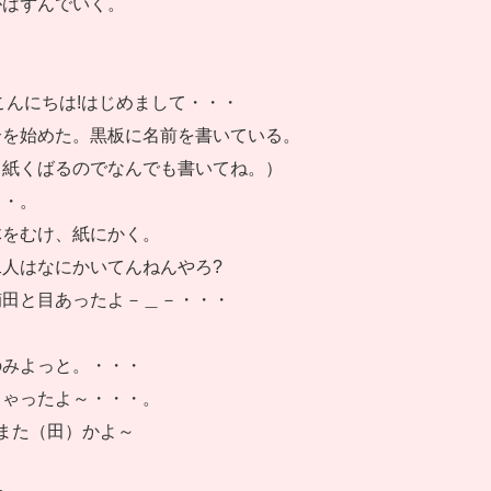
がはずんでいく。
こんにちは!はじめまして・・・
介を始めた。黒板に名前を書いている。
ら紙くばるのでなんでも書いてね。）
・・。
体をむけ、紙にかく。
人はなにかいてんねんやろ?
楠田と目あったよ－＿－・・・
のみよっと。・・・
ちゃったよ～・・・。
また（田）かよ～