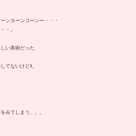
コーンカーンコーンー・・・
・・・。
楽しい美術だった
してないけどﾈ。
田をみてしまう。。。