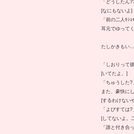
「どうしたん?
[なにもないよ]
「前の二人ｷｼｮ
耳元でゆって
たしかきもい
「しおりって彼
[いてたよ。]
「ちゅうした?
また、豪快に
[するわけないや
「よびすては?
[してないよ。
「誰と付き合っ