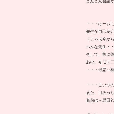
どんどん会話
・・・はーぃ!
先生が自己紹
（じゃぁ今か
へんな先生・
そして、机に
あの、キモス二
・・・最悪～
・・・こいつ
また、目あっ
名前は～黒田?