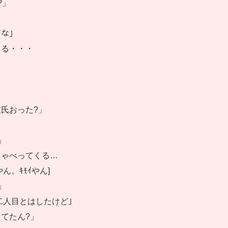
?」
ｲな」
くる・・・
…
氏おった?」
」
しゃべってくる…
ん。ｷﾓｲやん]
」
二人目とはしたけど｣
てたん?」