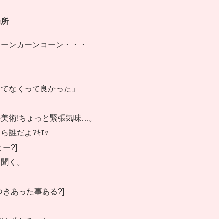
場所
コーンカーンコーン・・・
きてなくって良かった」
美術!ちょっと緊張気味…。
ら誰だよ?ｷﾓｯ
ー?]
に聞く。
つきあった事ある?]