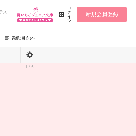
ロ
テス
グ
新規会員登録
イ
ン
表紙(目次)へ
1 / 6