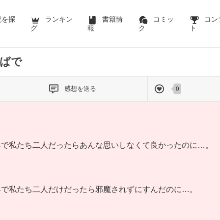
説を探
ランキン
書籍情
コミッ
コン
グ
報
ク
ト
ばで
感想を送る
0
界で私たち二人だったらあんな思いしなくて良かったのに…。
界で私たち二人だけだったら邪魔されずにすんだのに…。