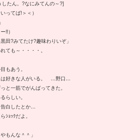
うしたん。?なにみてんの～?]
いってば!＞＜）
」
ー!!）
黒田?みてたけ?趣味わりいぞ」
われても～・・・・。
か目もあう。
には好きな人がいる。 …野口…
ずっと一筋でがんばってきた。
いるらしい。
ら告白したとか…
らｼｮｯｸだよ。
口やもんな＾＾」