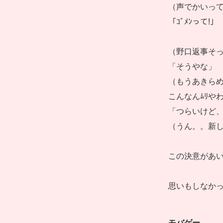
（声でかいって
「ｺﾞﾒﾝって!」
（野口返事そ
「そうやな」
（もうあきら
こんなんﾑﾘや
「つらいけど
（うん。。新
この決意があ
思いもしなか
モバゲー