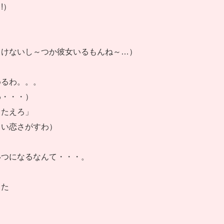
!）
っけないし～つか彼女いるもんね～…）
めるわ。。。
わ・・・）
、たえろ」
しい恋さがすわ）
いつになるなんて・・・。
った