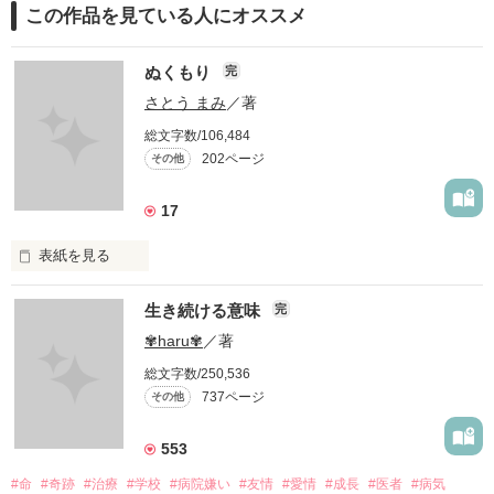
この作品を見ている人にオススメ
ぬくもり
完
さとう まみ
／著
総文字数/106,484
202ページ
その他
17
表紙を見る
愛したいのに…

生き続ける意味
完
✾haru✾
／著
愛せない…

総文字数/250,536
737ページ
その他
私には、あなたの母親になる資格はありますか？

553
#命
#奇跡
#治療
#学校
#病院嫌い
#友情
#愛情
#成長
#医者
#病気