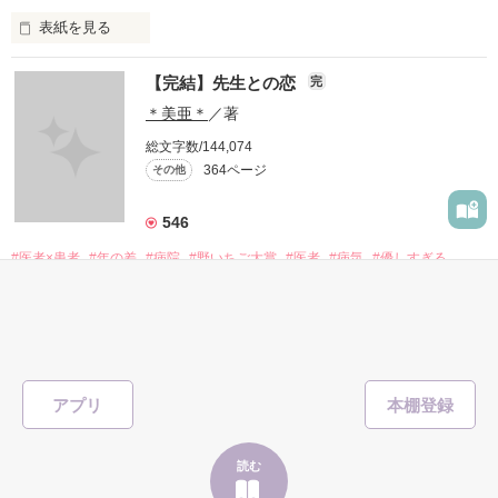
表紙を見る
あなたのママになる事はできますか？

【完結】先生との恋
完
             頑張りたくなんかない...！ 

＊美亜＊
／著
総文字数/144,074
あなたの母親になりたい…

364ページ
その他
                 治療なんか辛いだけ

546
#医者×患者
#年の差
#病院
#野いちご大賞
#医者
#病気
#優しすぎる
作品を読む
#先生
#わがまま
#命
                               けど

表紙を見る
                 みんなが支えてくれる

アプリ
                   みんなのためにも

「また抜け出すつもりですか？」

読む