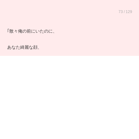
73 / 129
｢散々俺の前にいたのに、
あなた綺麗な顔、
やっぱり王子様は東京にいるんだね、お城に連れてって……
って、あー、ダメだ（笑）
今思い出してもウケる。
お前いくつだよ（笑）！！｣
な、
何言ってんだ、私／／／／／！！！