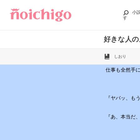
小
す
好きな人の
しおり
仕事も全然手
『ヤバッ、も
『あ、本当だ