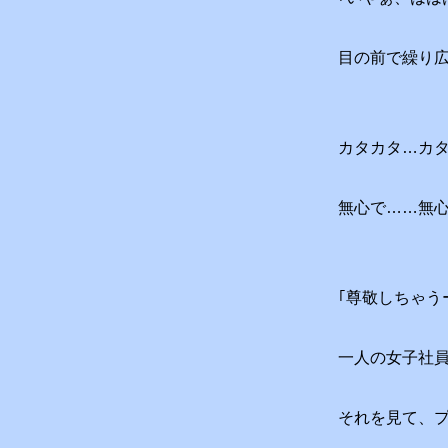
目の前で繰り
カタカタ…カ
無心で……無
｢尊敬しちゃう
一人の女子社
それを見て、