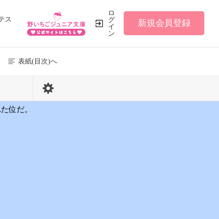
ロ
テス
グ
新規会員登録
イ
ン
表紙(目次)へ
245 / 334
れた位だ。