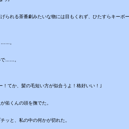
広げられる茶番劇みたいな物には目もくれず、ひたすらキーボ
タ……。
心で……。
ー！てか、髪の毛短い方が似合うよ！格好いい！｣
員が佑くんの頭を撫でた。
プチッと、私の中の何かが切れた。