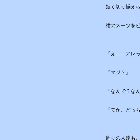
短く切り揃え
紺のスーツを
『え……アレ
『マジ？』
『なんで？な
『てか、どっ
周りの人達も