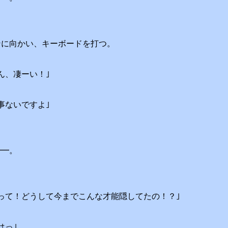
ンに向かい、キーボードを打つ。
ん、凄ーい！｣
事ないですよ｣
━━。
って！どうして今までこんな才能隠してたの！？｣
はっ｣