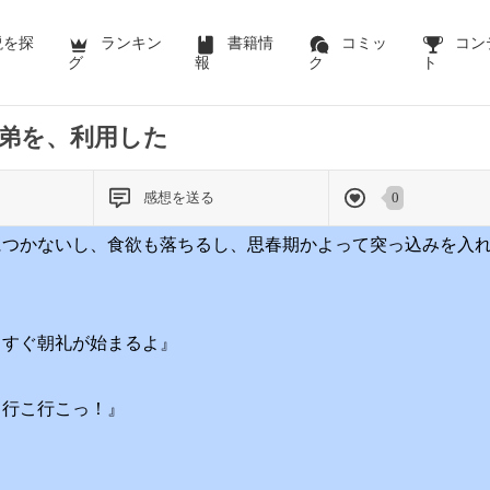
説を探
ランキン
書籍情
コミッ
コン
グ
報
ク
ト
弟を、利用した
感想を送る
0
につかないし、食欲も落ちるし、思春期かよって突っ込みを入
うすぐ朝礼が始まるよ』
、行こ行こっ！』