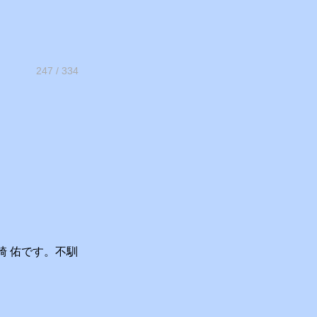
247 / 334
崎 佑です。不馴