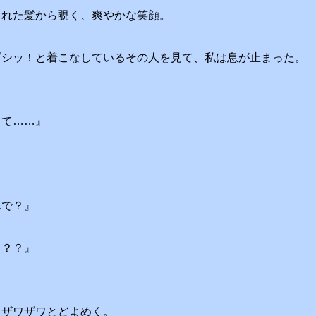
られた髪から覗く、爽やかな笑顔。
ビシッ！と着こなしているその人を見て、私は息が止まった。
って……』
んで？』
ち？？』
、ザワザワとどよめく。