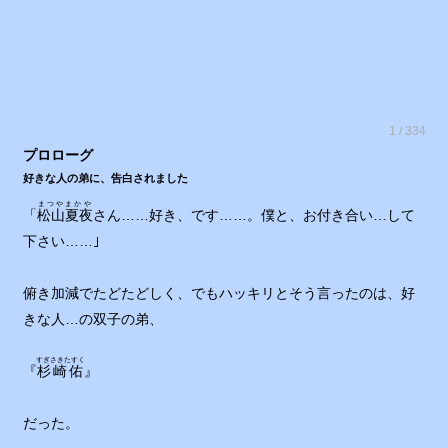
1 / 334
プロローグ
好きな人の弟に、告白されました
まつやまかや
「
松山夏夜
さん……好き、です……。僕と、お付き合い…して
下さい……｣
俯き加減でたどたどしく、でもハッキリとそう言ったのは、好
きな人…の双子の弟、
すぎさきたすく
『
杉崎佑
』
だった。