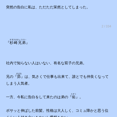
突然の告白に私は、ただただ呆然としてしまった。
2 / 334
すぎさききょうだい
『
杉崎兄弟
』
社内で知らない人はいない、有名な双子の兄弟。
すばる
兄の『
昴
』は、気さくで仕事も出来て、誰とでも仲良くなって
しまう人気者。
たすく
一方、今私に告白をして来たのは弟の『
佑
』。
ボサッと伸ばした前髪。性格は大人しく、コミュ障かと思う位