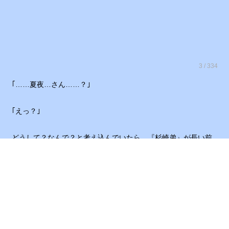
3 / 334
｢……夏夜…さん……？｣
｢えっ？｣
どうして？なんで？と考え込んでいたら、『杉崎弟』が長い前
髪の隙間から目を覗かせ、私を真っ直ぐに見つめて来た。
それを見て、不意に思った。
(あぁ…これが、兄の『昴』の方だったら即オーケーを出したの
に……)