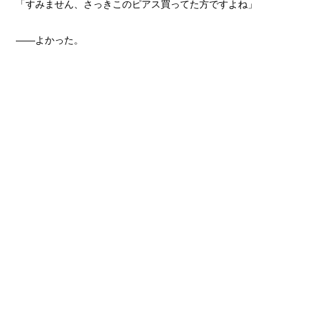
「すみません、さっきこのピアス買ってた方ですよね」
――よかった。
途端にそう思ってしまった。
少し長めの黒髪にカーキ色のシャツ、カジュアルなデニムパン
ツ、黒いリュック。
間違いなく、あたしの探していた人だった。
「あたしもそれ今気がついて…よかったです」
あたしはその男の人に、袋を差し出した。
走ってきたせいで、まだ若干息が上がっている。
26 / 400