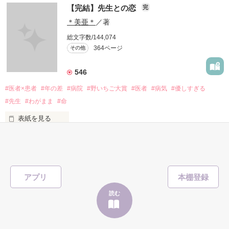
【完結】先生との恋
完
             頑張りたくなんかない...！ 

＊美亜＊
／著
総文字数/144,074
あなたの母親になりたい…

364ページ
その他
                 治療なんか辛いだけ

546
#医者×患者
#年の差
#病院
#野いちご大賞
#医者
#病気
#優しすぎる
作品を読む
#先生
#わがまま
#命
                               けど

表紙を見る
                 みんなが支えてくれる

                   みんなのためにも

「また抜け出すつもりですか？」

アプリ
読む
馴れ馴れしい態度。

         あたしは、生きなきゃいけない。
