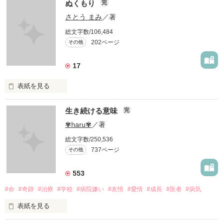
ぬくもり
完
さとう まみ
／著
総文字数/106,484
202ページ
その他
17
表紙を見る
愛したいのに…

生き続ける意味
完
✾haru✾
／著
愛せない…

総文字数/250,536
737ページ
その他
私には、あなたの母親になる資格はありますか？

553
#命
#奇跡
#治療
#学校
#病院嫌い
#友情
#愛情
#成長
#医者
#病気
表紙を見る
あなたのママになる事はできますか？
