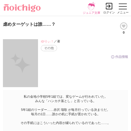
ログイン
メニュー
ジュニア文庫
虐めターゲットは誰……？
0
ゆりぃ！
／著
その他
作品情報
私の金地小学校5年1組では、変なゲームが行われていた。
みんな「ハンカチ落とし」と言っている。
5年1組のリーダー……赤沢 瑠歌 が毎月行っている決まりだ。
毎月の1日……誰かの机に手紙が置かれている。
その手紙にはこういった内容が綴られているのであった……。