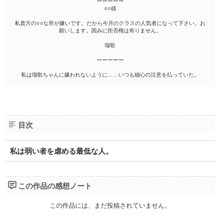
ーーーーー
○○様
私貴方の○○な所が嫌いです。だから今月のクラスの人気者になって下さい。お
願いします。因みに拒否権は有りません。
瑠歌
ーーーーー
私は瑠歌ちゃんに嫌われないように……いつも細心の注意を払っていた。
目次
私は弱い者を虐める最低な人。
この作品の感想ノート
この作品には、まだ投稿されていません。