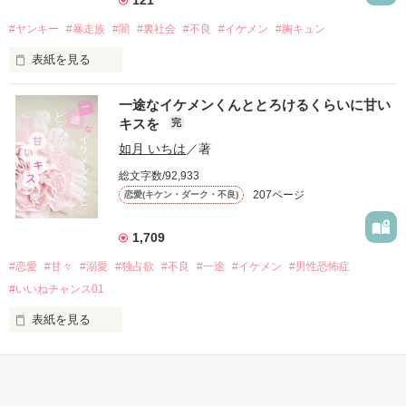
人気者になっていた。

#ヤンキー
#暴走族
#闇
#裏社会
#不良
#イケメン
#胸キュン
表紙を見る
他の女の子には冷たいのに

私にだけ昔と変わらない笑顔を向けてくる。

表紙画像はAIです
一途なイケメンくんととろけるくらいに甘い
キスを
完
「澪ちゃん。」

如月 いちは
／著
作品を読む
それは止まっていた恋が再び動き始める合図──。

総文字数/92,933
207ページ
恋愛(キケン・ダーク・不良)
✨.ﾟ･*..☆.｡.:*✨.☆.｡.:. *:ﾟ✨.ﾟ･*..☆.｡.:*✨

1,709
人見知りだけど優しい無自覚だけどモテる

#恋愛
#甘々
#溺愛
#独占欲
#不良
#一途
#イケメン
#男性恐怖症
冴木澪-SaekiMio

#いいねチャンス01
×

表紙を見る
基本女子に冷たいのに澪にはわんこ男子になる

篠宮光-ShinomiyaHikaru

「瑠莉に一目惚れしたんだよ……悪いかよ」
