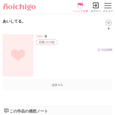
ログイン
メニュー
ジュニア文庫
あいしてる。
0
万姫
／著
恋愛(その他)
作品情報
ばきゃら
この作品の感想ノート