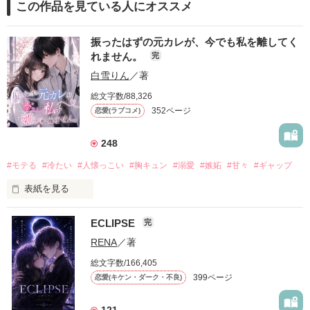
この作品を見ている人にオススメ
振ったはずの元カレが、今でも私を離してく
れません。
完
白雪りん
／著
総文字数/88,326
352ページ
恋愛(ラブコメ)
248
#モテる
#冷たい
#人懐っこい
#胸キュン
#溺愛
#嫉妬
#甘々
#ギャップ
表紙を見る
ECLIPSE
完
「好きだったから、別れを選んだ。」

RENA
／著
モテる人を好きになるのが怖かった。

総文字数/166,405
だから私は、中学時代に大好きだった彼を自分から振った。

399ページ
恋愛(キケン・ダーク・不良)
もう会うことはないと思っていたのに、

高校生になって再会した彼は、隣の学校で”王子様”と呼ばれる
121