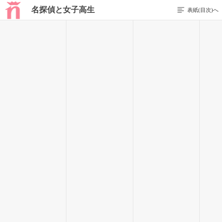
名探偵と女子高生
表紙(目次)へ
1 / 132
始まり
「美優さん、こんにちは！」
学校の帰り道、近所に住む大学生のお姉さんの今井 美優さんと
会う。