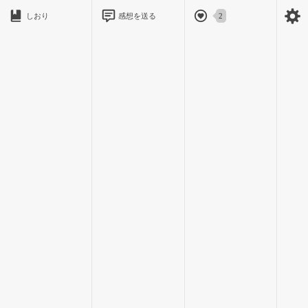
しおり
感想を送る
2
「あ、瑞希ちゃん。こんにちは。」
美優さんと会うと、今日みたいな冬の雨の日でも暖かい空気に
包まれる。
「そういえば美優さん、もうすぐデートですよね？明日でした
っけ？」
私がそう言うと美優さんは嬉しそうに笑った。