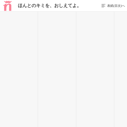
ほんとのキミを、おしえてよ。
表紙(目次)へ
248 / 348
「ああ、大丈夫だよ。俺たまにここで寝てるし。それよりも中
村さんが……っ！」
私がゆっくりと顔を上げるとばっちりと瞳があってしまった。
コンマ0秒の速さでお互いに目をそらす。