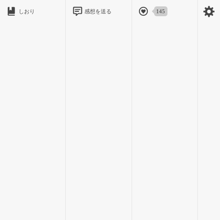
しおり
感想を送る
145
昨日の今日じゃいくら寝たって、さすがに忘れられない。
きっとそれは五十嵐くんも同じで……
そうだ、だって私昨日のこと考えて気づいたら寝てたんだも
ん。
ため息混じりにぽわんと浮かぶ五十嵐くんの言葉。
あの、一晩忘れられなかった言葉がよみがえって必死に追い払
う。
「で、でさ！二人ともなんで手握ってたわけ？」