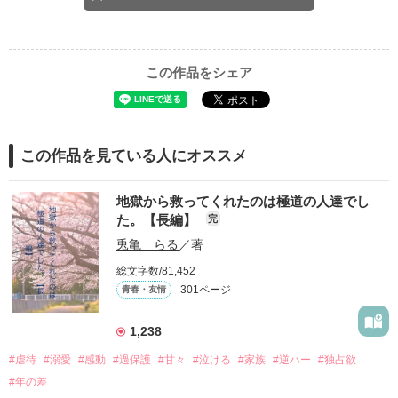
この作品をシェア
この作品を見ている人にオススメ
地獄から救ってくれたのは極道の人達でし
た。【長編】
完
兎亀 らる
／著
総文字数/81,452
301ページ
青春・友情
1,238
#虐待
#溺愛
#感動
#過保護
#甘々
#泣ける
#家族
#逆ハー
#独占欲
#年の差