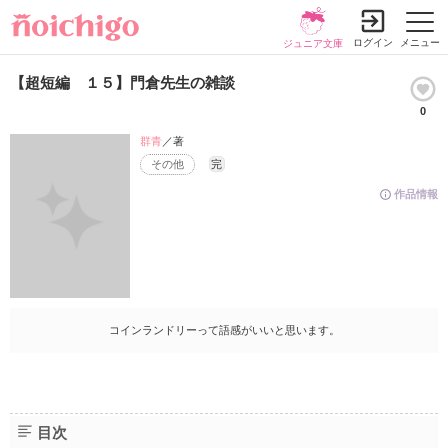
ログイン
メニュー
ジュニア文庫
【超短編 １５】門倉先生の雑談
0
群青
／著
その他
完
作品情報
コインランドリーって語感がいいと思います。
目次