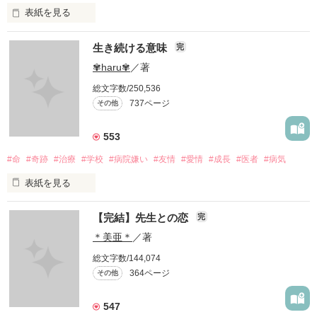
表紙を見る
愛したいのに…

生き続ける意味
完
✾haru✾
／著
愛せない…

総文字数/250,536
737ページ
その他
私には、あなたの母親になる資格はありますか？

553
#命
#奇跡
#治療
#学校
#病院嫌い
#友情
#愛情
#成長
#医者
#病気
表紙を見る
あなたのママになる事はできますか？

【完結】先生との恋
完
             頑張りたくなんかない...！ 

＊美亜＊
／著
総文字数/144,074
あなたの母親になりたい…

364ページ
その他
                 治療なんか辛いだけ

547