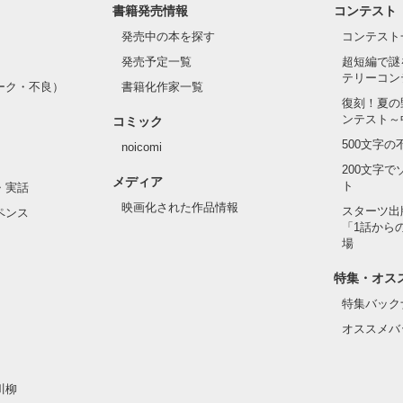
書籍発売情報
コンテスト
発売中の本を探す
コンテスト
発売予定一覧
超短編で謎
テリーコン
ーク・不良）
書籍化作家一覧
復刻！夏の
ンテスト～
コミック
500文字
noicomi
200文字
メディア
ト
・実話
映画化された作品情報
スターツ出
ペンス
「1話から
場
特集・オス
特集バック
オススメバ
川柳