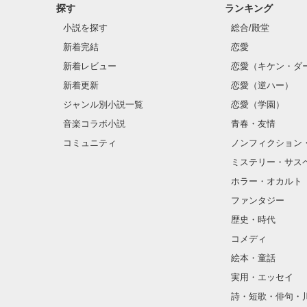
探す
ランキング
小説を探す
総合/殿堂
新着完結
恋愛
新着レビュー
恋愛（キケン・ダ
新着更新
恋愛（逆ハー）
ジャンル別小説一覧
恋愛（学園）
音楽コラボ小説
青春・友情
コミュニティ
ノンフィクション
ミステリー・サス
ホラー・オカルト
ファンタジー
歴史・時代
コメディ
絵本・童話
実用・エッセイ
詩・短歌・俳句・