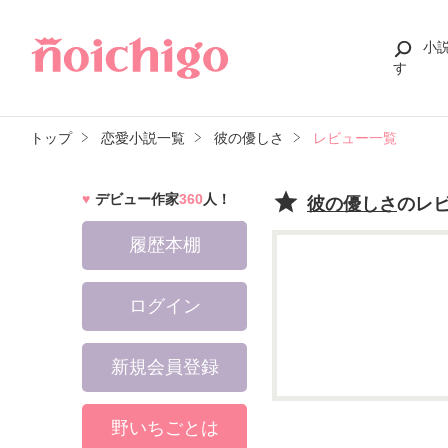
小
す
トップ
恋愛小説一覧
彼の優しさ
レビュー一覧
デビュー作家
360
人！
彼の優しさ
のレ
履歴本棚
ログイン
新規会員登録
野いちごとは