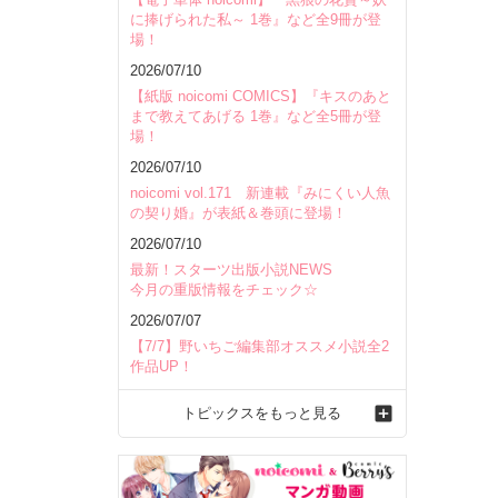
に捧げられた私～ 1巻』など全9冊が登
場！
2026/07/10
【紙版 noicomi COMICS】『キスのあと
まで教えてあげる 1巻』など全5冊が登
場！
2026/07/10
noicomi vol.171 新連載『みにくい人魚
の契り婚』が表紙＆巻頭に登場！
2026/07/10
最新！スターツ出版小説NEWS
今月の重版情報をチェック☆
2026/07/07
【7/7】野いちご編集部オススメ小説全2
作品UP！
トピックスをもっと見る