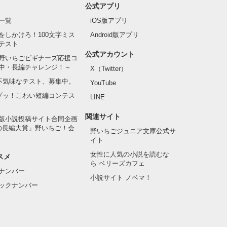
公式アプリ
一覧
iOS版アプリ
をしかけろ！100文字ミス
Android版アプリ
テスト
公式アカウント
野いちごビギナーズ応援コ
中・長編チャレンジ！～
X（Twitter）
の不気味なテスト、募集中。
YouTube
でゾッ！こわい短編コンテス
LINE
関連サイト
版小説投稿サイト合同企画
の長編大賞」野いちご！会
野いちごジュニア文庫公式サ
イト
女性に人気の小説を読むな
スメ
ら ベリーズカフェ
ナンバー
小説サイト ノベマ！
ックナンバー