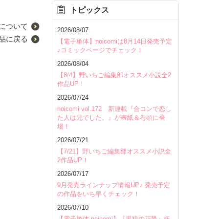
トピックス
について
2026/08/07
品に戻る
【電子単体】noicomiは8月14日発売予定
♪コミックページでチェック！
2026/08/04
【8/4】野いちご編集部オススメ小説全2
作品UP！
2026/07/24
noicomi vol.172 新連載『合コンで恋し
た人は兄でした。』が表紙＆巻頭に登
場！
2026/07/21
【7/21】野いちご編集部オススメ小説全
2作品UP！
2026/07/17
9月発売ラインナップ情報UP♪ 発売予定
の作品をいち早くチェック！
2026/07/10
【電子単体 noicomi】『黒狼の花贄～妖