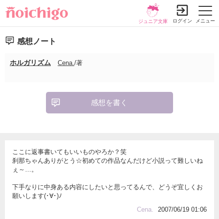
ログイン
メニュー
ジュニア文庫
感想ノート
ホルガリズム
Cena.
/著
感想を書く
ここに返事書いてもいいものやろか？笑
刹那ちゃんありがとう☆初めての作品なんだけど小説って難しいね
ぇ～…。
下手なりに中身ある内容にしたいと思ってるんで、どうぞ宜しくお
願いします(･∀･)ﾉ
Cena.
2007/06/19 01:06