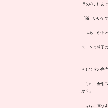
彼女の手にあ
「隣、いいで
「ああ、かま
ストンと椅子
そして僕の弁
「これ、全部
か？」
「はは、違う