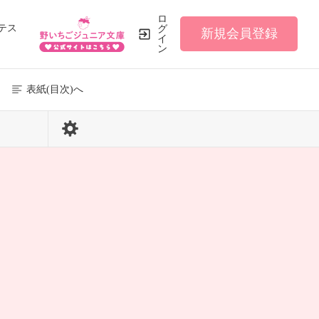
ロ
テス
グ
新規会員登録
イ
ン
表紙(目次)へ
29 / 127