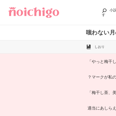
小
す
嗤わない月
しおり
「やっと梅干
？マークが私
「梅干し茶、
適当にあしら