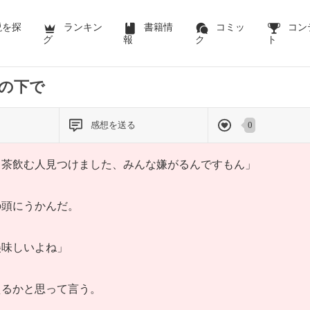
前のページを表示する
説を探
ランキン
書籍情
コミッ
コン
グ
報
ク
ト
の下で
感想を送る
0
し茶飲む人見つけました、みんな嫌がるんですもん」
の頭にうかんだ。
美味しいよね」
えるかと思って言う。