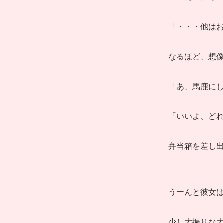
「・・・他は
なるほど、想
「あ、馬鹿に
「いいよ、ど
弁当箱を差し
うーんと彼女
少し大振りな