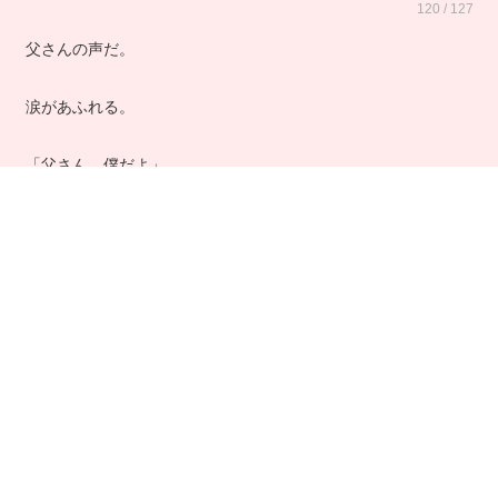
120 / 127
父さんの声だ。
涙があふれる。
「父さん、僕だよ」
「どちら様で？」
「弘だよ」
「弘・・・！」
受話器の先で驚いているのが判る。
「よくかけてくれた」