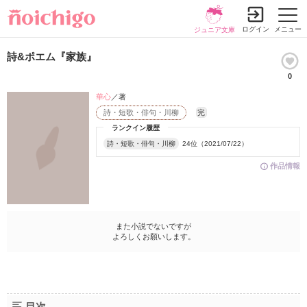
ログイン
メニュー
ジュニア文庫
詩&ポエム『家族』
0
華心
／著
詩・短歌・俳句・川柳
完
ランクイン履歴
詩・短歌・俳句・川柳
24位（2021/07/22）
作品情報
また小説でないですが
よろしくお願いします。
目次