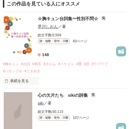
この作品を見ている人にオススメ
☆胸キュン台詞集〜性別不問☆
完
早川しおん
／著
総文字数/3,569
60ページ
詩・短歌・俳句・川柳
148
#胸キュン
#台詞
#発言
#ポエム
#イケメン
#愛
#恋
#ラブラブ
#バカップル
#ときめき
表紙を見る
「僕が先生にキスしたら、

心の欠片たち sikiの詩集
完
ドキッとしてくれますか……？」

siki
／著
総文字数/30,115
〜本文より

107ページ
詩・短歌・俳句・川柳