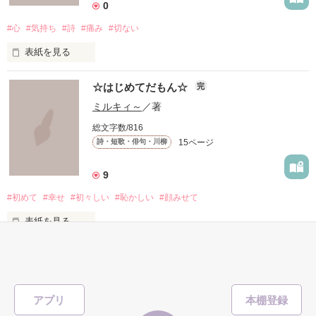
長年多くの方にご愛読いただいていて嬉しいです。

0
#心
#気持ち
#詩
#痛み
#切ない
2025年もよろしくお願いします♪

表紙を見る
「日々の詩」　

胸キュンな台詞を読んで、

☆はじめてだもん☆
完
毎日いろいろな思いが生まれて、そして・・・消えていくん
ミルキィ～
／著
たくさん妄想しちゃってください

だ。

総文字数/816
(*/ω＼*)

15ページ
詩・短歌・俳句・川柳
9
１冊にまとめて欲しいとの声があったので、

数が多くなったので、一応完結させましたが・・・きまぐれに
#初めて
#幸せ
#初々しい
#恥かしい
#顔みせて
更新するかもしれません。

パート２の台詞を、

表紙を見る
２００８．１．１２～

厳選してこちらに収録しました。

     何もかもが

2019.7  ちょっと復活

今後も新作を追加していきますね

     はじめて…

アプリ
     なの…

作品を読む