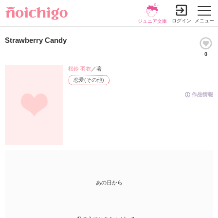
ログイン
メニュー
ジュニア文庫
Strawberry Candy
0
桜鈴 羽衣
／著
恋愛(その他)
作品情報
あの日から