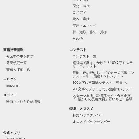
歴史・時代
怖くて近づいてはいけない人だと思っていたのに

コメディ
絵本・童話
「なんかあったら連絡して。すぐ助けに行く」

実用・エッセイ
詩・短歌・俳句・川柳
その他
噂や見た目とは違って、私にはすごく優しい

書籍発売情報
コンテスト
天地くんは私にとってヒーローのような人だった。

発売中の本を探す
コンテスト一覧
発売予定一覧
超短編で謎をしかけろ！100文字ミステ
リーコンテスト
書籍化作家一覧
復刻！夏の野いちごビギナーズ応援コン
テスト～中・長編チャレンジ！～
コミック
◇◆┈┈┈┈┈┈┈┈┈┈┈┈┈┈┈┈

500文字の不気味なテスト、募集中。
noicomi
200文字でゾッ！こわい短編コンテスト
《男性恐怖症の女の子》

メディア
スターツ出版小説投稿サイト合同企画
「1話からの長編大賞」野いちご！会場
映画化された作品情報
相沢 瑠莉

-Aizawa Ruri-

特集・オススメ
特集バックナンバー
×

オススメバックナンバー
《一途で不器用な不良イケメン》

公式アプリ