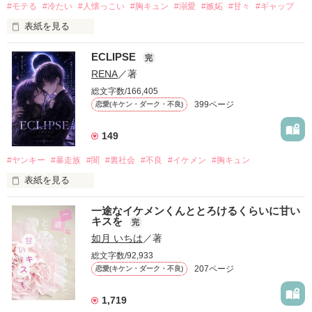
#モテる
#冷たい
#人懐っこい
#胸キュン
#溺愛
#嫉妬
#甘々
#ギャップ
表紙を見る
ECLIPSE
「好きだったから、別れを選んだ。」

完
RENA
／著
モテる人を好きになるのが怖かった。

だから私は、中学時代に大好きだった彼を自分から振った。

総文字数/166,405
399ページ
恋愛(キケン・ダーク・不良)
もう会うことはないと思っていたのに、

高校生になって再会した彼は、隣の学校で”王子様”と呼ばれる
人気者になっていた。

149
他の女の子には冷たいのに

#ヤンキー
#暴走族
#闇
#裏社会
#不良
#イケメン
#胸キュン
私にだけ昔と変わらない笑顔を向けてくる。

表紙を見る
「澪ちゃん。」

表紙画像はAIです
一途なイケメンくんととろけるくらいに甘い
それは止まっていた恋が再び動き始める合図──。

キスを
完
如月 いちは
／著
✨.ﾟ･*..☆.｡.:*✨.☆.｡.:. *:ﾟ✨.ﾟ･*..☆.｡.:*✨

作品を読む
総文字数/92,933
人見知りだけど優しい無自覚だけどモテる

207ページ
恋愛(キケン・ダーク・不良)
冴木澪-SaekiMio

×

1,719