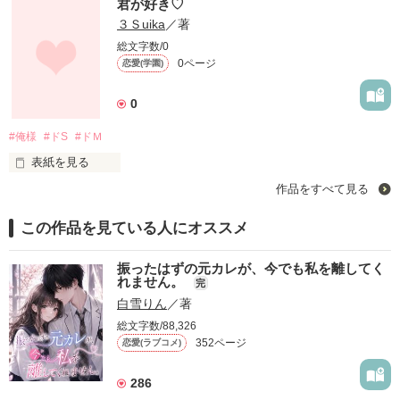
君が好き♡
３Ｓuika
／著
総文字数/0
0ページ
恋愛(学園)
0
#俺様
#ドS
#ドＭ
表紙を見る
作品をすべて見る
 ……す、好き♡ なぁ。好きぐらい俺に言わせろよ…///
この作品を見ている人にオススメ
作品を読む
振ったはずの元カレが、今でも私を離してく
れません。
完
白雪りん
／著
総文字数/88,326
352ページ
恋愛(ラブコメ)
286