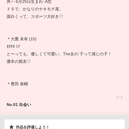
男♂･6月25日生まれ･A型
ドＳで、かなりのヤキモチ屋。
面白くって、スポーツ大好き♡
＊大鷹 未有 (15)
ｵｵﾀｶ ﾐｱ
とーっても、優しくて可愛い、The女の 子って感じの子！
優衣の親友♡
＊豊田 俊輔
2 / 2
No.01 出会い
作品を評価しよう！