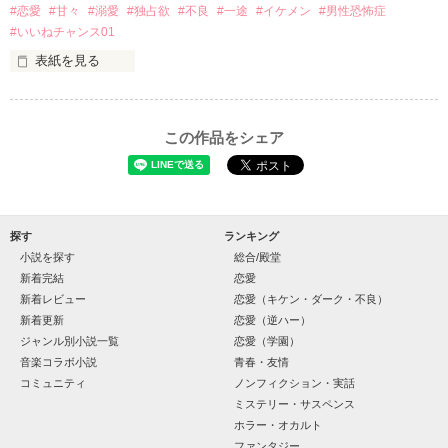
基本女子に冷たいのに澪にはわんこ男子になる

#恋愛
#甘々
#溺愛
#独占欲
#不良
#一途
#イケメン
#男性恐怖症
篠宮光-ShinomiyaHikaru

#いいねチャンス01
✨.ﾟ･*..☆.｡.:*✨.☆.｡.:. *:ﾟ✨.ﾟ･*..☆.｡.:*✨

表紙を見る
そして光を巡ってライバルも登場！？

「貴方なんかに光先輩は渡しませんから。」

「瑠莉に一目惚れしたんだよ……悪いかよ」

この作品をシェア
再会した恋は、ライバルの登場で大きく動き出す──。

クラス替えをして隣の席になったのは────

探す
ランキング
小説を探す
総合/殿堂
金髪に近い明るい髪色

新着完結
恋愛
新着レビュー
恋愛（キケン・ダーク・不良）
片耳には琥珀色のピアス

新着更新
恋愛（逆ハー）
ほとんど笑顔なんて見せたことがなくてぶっきらぼう

ジャンル別小説一覧
恋愛（学園）
音楽コラボ小説
青春・友情
コミュニティ
ノンフィクション・実話
そんな性格と見た目のせいで学校中のみんなから

作品を読む
“不良”と避けられている天地くんだった。

ミステリー・サスペンス
ホラー・オカルト
ファンタジー