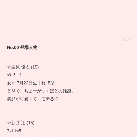
1 / 2
No.00 登場人物
☆栗原 優衣 (15)
ｸﾘﾊﾗ ﾕｲ
女♀･7月22日生まれ･B型
どＭで、ちょーがつくほどの鈍感。
笑顔が可愛くて、モテる♡
☆新井 翔 (15)
ｱﾗｲ ｼｮｳ